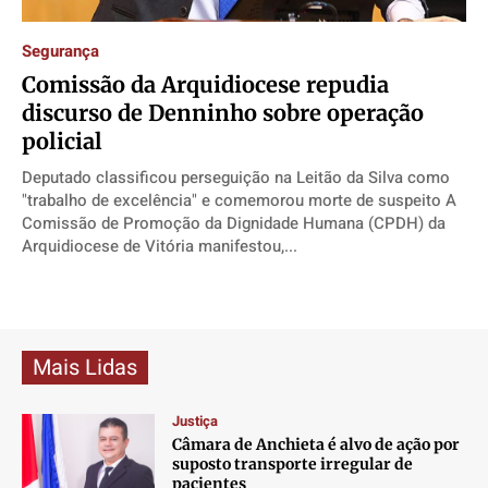
Direitos
Direitos
Direitos
Direitos
Segurança
Economia
Economia
Economia
Economia
​Comissão da Arquidiocese repudia
Cultura
Cultura
Cultura
Cultura
discurso de Denninho sobre operação
Colunas
Colunas
Colunas
Colunas
policial
Caetano Roque
Caetano Roque
Caetano Roque
Caetano Roque
Deputado classificou perseguição na Leitão da Silva como
Gustavo Bastos
Gustavo Bastos
Gustavo Bastos
Gustavo Bastos
"trabalho de excelência" e comemorou morte de suspeito A
Jr Mignone (in memorian)
Jr Mignone (in memorian)
Jr Mignone (in memorian)
Jr Mignone (in memorian)
Comissão de Promoção da Dignidade Humana (CPDH) da
Arquidiocese de Vitória manifestou,...
Wanda Sily
Wanda Sily
Wanda Sily
Wanda Sily
Publicidade Legal
Publicidade Legal
Publicidade Legal
Publicidade Legal
Anuncie
Anuncie
Anuncie
Anuncie
Mais Lidas
Justiça
Quem Somos
Quem Somos
Quem Somos
Quem Somos
Câmara de Anchieta é alvo de ação por
Expediente
Expediente
Expediente
Expediente
suposto transporte irregular de
pacientes