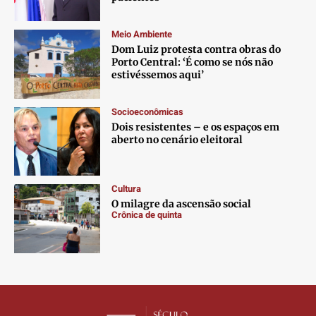
Contato
Contato
Contato
Contato
Anuncie
Anuncie
Anuncie
Anuncie
Meio Ambiente
Dom Luiz protesta contra obras do
Porto Central: ‘É como se nós não
Termos de Uso
Termos de Uso
Termos de Uso
Termos de Uso
estivéssemos aqui’
Privacidade
Privacidade
Privacidade
Privacidade
Socioeconômicas
Dois resistentes – e os espaços em
aberto no cenário eleitoral
Cultura
O milagre da ascensão social
Crônica de quinta