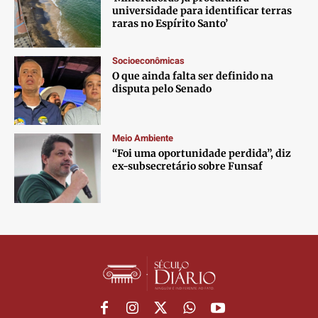
universidade para identificar terras
Anuncie
Anuncie
Anuncie
Anuncie
raras no Espírito Santo’
Socioeconômicas
Termos de Uso
Termos de Uso
Termos de Uso
Termos de Uso
O que ainda falta ser definido na
disputa pelo Senado
Privacidade
Privacidade
Privacidade
Privacidade
Meio Ambiente
“Foi uma oportunidade perdida”, diz
ex-subsecretário sobre Funsaf