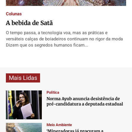
Direitos
Direitos
Direitos
Direitos
Economia
Economia
Economia
Economia
Colunas
A bebida de Satã
Cultura
Cultura
Cultura
Cultura
Colunas
Colunas
Colunas
Colunas
O tempo passa, a tecnologia voa, mas as práticas e
versáteis calças de boiadeiros continuam no rigor da moda
Caetano Roque
Caetano Roque
Caetano Roque
Caetano Roque
Dizem que os segredos humanos ficam...
Gustavo Bastos
Gustavo Bastos
Gustavo Bastos
Gustavo Bastos
Jr Mignone (in memorian)
Jr Mignone (in memorian)
Jr Mignone (in memorian)
Jr Mignone (in memorian)
Wanda Sily
Wanda Sily
Wanda Sily
Wanda Sily
Mais Lidas
Publicidade Legal
Publicidade Legal
Publicidade Legal
Publicidade Legal
Política
Anuncie
Anuncie
Anuncie
Anuncie
Norma Ayub anuncia desistência de
pré-candidatura a deputada estadual
Quem Somos
Quem Somos
Quem Somos
Quem Somos
Expediente
Expediente
Expediente
Expediente
Meio Ambiente
‘Mineradoras já procuram a
Contato
Contato
Contato
Contato