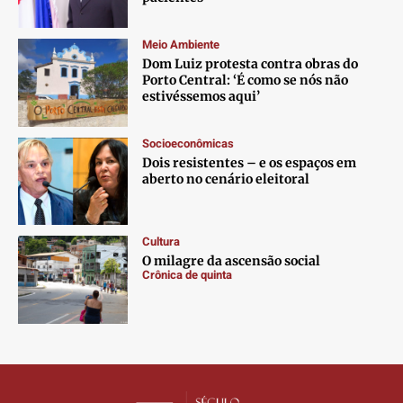
Contato
Contato
Contato
Contato
Anuncie
Anuncie
Anuncie
Anuncie
Meio Ambiente
Dom Luiz protesta contra obras do
Porto Central: ‘É como se nós não
Termos de Uso
Termos de Uso
Termos de Uso
Termos de Uso
estivéssemos aqui’
Privacidade
Privacidade
Privacidade
Privacidade
Socioeconômicas
Dois resistentes – e os espaços em
aberto no cenário eleitoral
Cultura
O milagre da ascensão social
Crônica de quinta