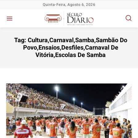
Quinta-Feira, Agosto 6, 2026
Tag:
Cultura,Carnaval,Samba,Sambão Do
Povo,Ensaios,Desfiles,Carnaval De
Vitória,Escolas De Samba
Política
Política
Política
Política
Socioeconômicas
Socioeconômicas
Socioeconômicas
Socioeconômicas
TV Século
TV Século
TV Século
TV Século
Justiça
Justiça
Justiça
Justiça
Educação
Educação
Educação
Educação
Segurança
Segurança
Segurança
Segurança
Meio Ambiente
Meio Ambiente
Meio Ambiente
Meio Ambiente
Saúde
Saúde
Saúde
Saúde
Cidades
Cidades
Cidades
Cidades