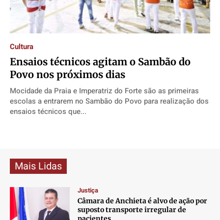
Direitos
Direitos
Direitos
Direitos
Economia
Economia
Economia
Economia
Cultura
Cultura
Cultura
Cultura
Cultura
Colunas
Colunas
Colunas
Colunas
Ensaios técnicos agitam o Sambão do
Caetano Roque
Caetano Roque
Caetano Roque
Caetano Roque
Povo nos próximos dias
Gustavo Bastos
Gustavo Bastos
Gustavo Bastos
Gustavo Bastos
Mocidade da Praia e Imperatriz do Forte são as primeiras
Jr Mignone (in memorian)
Jr Mignone (in memorian)
Jr Mignone (in memorian)
Jr Mignone (in memorian)
escolas a entrarem no Sambão do Povo para realização dos
ensaios técnicos que...
Wanda Sily
Wanda Sily
Wanda Sily
Wanda Sily
Publicidade Legal
Publicidade Legal
Publicidade Legal
Publicidade Legal
Anuncie
Anuncie
Anuncie
Anuncie
Mais Lidas
Justiça
Quem Somos
Quem Somos
Quem Somos
Quem Somos
Câmara de Anchieta é alvo de ação por
Expediente
Expediente
Expediente
Expediente
suposto transporte irregular de
pacientes