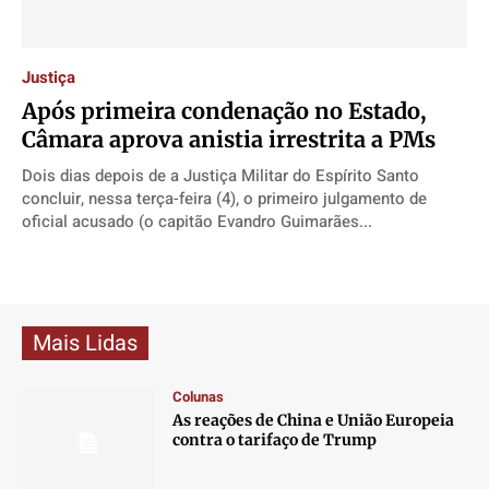
Direitos
Direitos
Direitos
Direitos
Economia
Economia
Economia
Economia
Justiça
Cultura
Cultura
Cultura
Cultura
Após primeira condenação no Estado,
Colunas
Colunas
Colunas
Colunas
Câmara aprova anistia irrestrita a PMs
Caetano Roque
Caetano Roque
Caetano Roque
Caetano Roque
Dois dias depois de a Justiça Militar do Espírito Santo
Gustavo Bastos
Gustavo Bastos
Gustavo Bastos
Gustavo Bastos
concluir, nessa terça-feira (4), o primeiro julgamento de
oficial acusado (o capitão Evandro Guimarães...
Jr Mignone (in memorian)
Jr Mignone (in memorian)
Jr Mignone (in memorian)
Jr Mignone (in memorian)
Wanda Sily
Wanda Sily
Wanda Sily
Wanda Sily
Publicidade Legal
Publicidade Legal
Publicidade Legal
Publicidade Legal
Mais Lidas
Anuncie
Anuncie
Anuncie
Anuncie
Colunas
As reações de China e União Europeia
Quem Somos
Quem Somos
Quem Somos
Quem Somos
contra o tarifaço de Trump
Expediente
Expediente
Expediente
Expediente