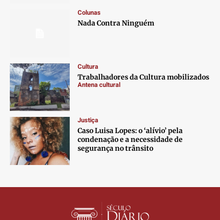
Contato
Contato
Contato
Contato
Colunas
Anuncie
Anuncie
Anuncie
Anuncie
Nada Contra Ninguém
Termos de Uso
Termos de Uso
Termos de Uso
Termos de Uso
Privacidade
Privacidade
Privacidade
Privacidade
Cultura
Trabalhadores da Cultura mobilizados
Antena cultural
Justiça
Caso Luisa Lopes: o ‘alívio’ pela
condenação e a necessidade de
segurança no trânsito