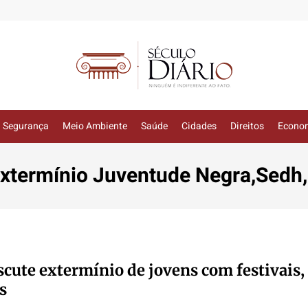
Segurança
Meio Ambiente
Saúde
Cidades
Direitos
Econo
termínio Juventude Negra,Sedh,F
scute extermínio de jovens com festivais, 
s