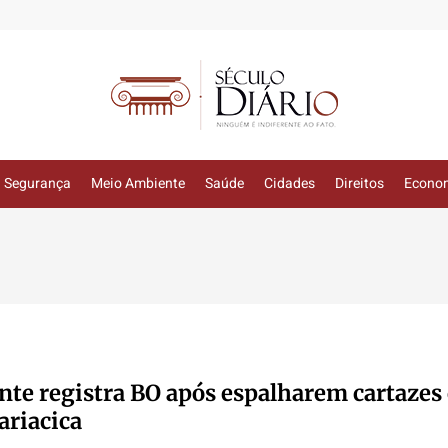
Segurança
Meio Ambiente
Saúde
Cidades
Direitos
Econo
te registra BO após espalharem cartazes
ariacica