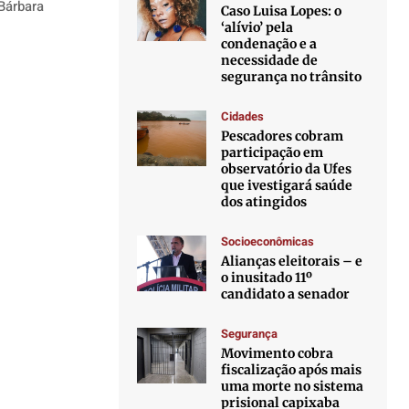
Bárbara
Caso Luisa Lopes: o
‘alívio’ pela
condenação e a
necessidade de
segurança no trânsito
Cidades
Pescadores cobram
participação em
observatório da Ufes
que ivestigará saúde
dos atingidos
Socioeconômicas
Alianças eleitorais – e
o inusitado 11º
candidato a senador
Segurança
Movimento cobra
fiscalização após mais
uma morte no sistema
prisional capixaba