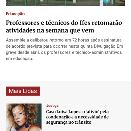
Direitos
Direitos
Direitos
Direitos
Educação
Economia
Economia
Economia
Economia
Professores e técnicos do Ifes retomarão
Cultura
Cultura
Cultura
Cultura
atividades na semana que vem
Colunas
Colunas
Colunas
Colunas
Assembleia deliberou retorno em 72 horas após assinatura
Caetano Roque
Caetano Roque
Caetano Roque
Caetano Roque
de acordo prevista para ocorrer nesta quinta Divulgação Em
Gustavo Bastos
Gustavo Bastos
Gustavo Bastos
Gustavo Bastos
greve desde abril, os professores e técnico-administrativos
em educação...
Jr Mignone (in memorian)
Jr Mignone (in memorian)
Jr Mignone (in memorian)
Jr Mignone (in memorian)
Wanda Sily
Wanda Sily
Wanda Sily
Wanda Sily
Publicidade Legal
Publicidade Legal
Publicidade Legal
Publicidade Legal
Mais Lidas
Anuncie
Anuncie
Anuncie
Anuncie
Justiça
Caso Luisa Lopes: o ‘alívio’ pela
Quem Somos
Quem Somos
Quem Somos
Quem Somos
condenação e a necessidade de
segurança no trânsito
Expediente
Expediente
Expediente
Expediente