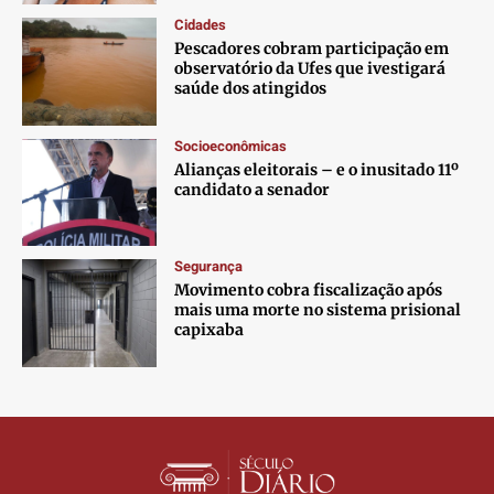
Contato
Contato
Contato
Contato
Cidades
Anuncie
Anuncie
Anuncie
Anuncie
Pescadores cobram participação em
observatório da Ufes que ivestigará
saúde dos atingidos
Termos de Uso
Termos de Uso
Termos de Uso
Termos de Uso
Privacidade
Privacidade
Privacidade
Privacidade
Socioeconômicas
Alianças eleitorais – e o inusitado 11º
candidato a senador
Segurança
Movimento cobra fiscalização após
mais uma morte no sistema prisional
capixaba