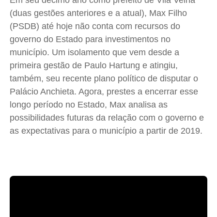
Em seu décimo ano como prefeito de Vila Velha
Cidades
Cidades
Cidades
Cidades
(duas gestões anteriores e a atual), Max Filho
Direitos
Direitos
Direitos
Direitos
(PSDB) até hoje não conta com recursos do
Economia
Economia
Economia
Economia
governo do Estado para investimentos no
Cultura
Cultura
Cultura
Cultura
município. Um isolamento que vem desde a
Colunas
Colunas
Colunas
Colunas
primeira gestão de Paulo Hartung e atingiu,
Caetano Roque
Caetano Roque
Caetano Roque
Caetano Roque
também, seu recente plano político de disputar o
Palácio Anchieta. Agora, prestes a encerrar esse
Gustavo Bastos
Gustavo Bastos
Gustavo Bastos
Gustavo Bastos
longo período no Estado, Max analisa as
Jr Mignone (in memorian)
Jr Mignone (in memorian)
Jr Mignone (in memorian)
Jr Mignone (in memorian)
possibilidades futuras da relação com o governo e
Wanda Sily
Wanda Sily
Wanda Sily
Wanda Sily
as expectativas para o município a partir de 2019.
Publicidade Legal
Publicidade Legal
Publicidade Legal
Publicidade Legal
Anuncie
Anuncie
Anuncie
Anuncie
Quem Somos
Quem Somos
Quem Somos
Quem Somos
Expediente
Expediente
Expediente
Expediente