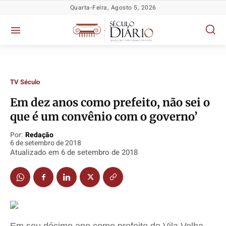
Quarta-Feira, Agosto 5, 2026
TV Século
Em dez anos como prefeito, não sei o
Política
Política
Política
Política
que é um convênio com o governo’
Socioeconômicas
Socioeconômicas
Socioeconômicas
Socioeconômicas
Por:
Redação
TV Século
TV Século
TV Século
TV Século
6 de setembro de 2018
Justiça
Justiça
Justiça
Justiça
Atualizado em
6 de setembro de 2018
Educação
Educação
Educação
Educação
Segurança
Segurança
Segurança
Segurança
Meio Ambiente
Meio Ambiente
Meio Ambiente
Meio Ambiente
Saúde
Saúde
Saúde
Saúde