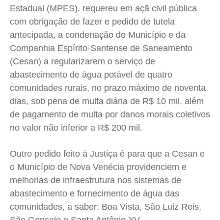
Estadual (MPES), requereu em açã civil pública
Saúde
Saúde
Saúde
Saúde
com obrigação de fazer e pedido de tutela
Cidades
Cidades
Cidades
Cidades
antecipada, a condenação do Município e da
Direitos
Direitos
Direitos
Direitos
Companhia Espírito-Santense de Saneamento
Economia
Economia
Economia
Economia
(Cesan) a regularizarem o serviço de
Cultura
Cultura
Cultura
Cultura
abastecimento de água potável de quatro
Colunas
Colunas
Colunas
Colunas
comunidades rurais, no prazo máximo de noventa
dias, sob pena de multa diária de R$ 10 mil, além
Caetano Roque
Caetano Roque
Caetano Roque
Caetano Roque
de pagamento de multa por danos morais coletivos
Gustavo Bastos
Gustavo Bastos
Gustavo Bastos
Gustavo Bastos
no valor não inferior a R$ 200 mil.
Jr Mignone (in memorian)
Jr Mignone (in memorian)
Jr Mignone (in memorian)
Jr Mignone (in memorian)
Wanda Sily
Wanda Sily
Wanda Sily
Wanda Sily
Outro pedido feito à Justiça é para que a Cesan e
o Município de Nova Venécia providenciem e
Publicidade Legal
Publicidade Legal
Publicidade Legal
Publicidade Legal
melhorias de infraestrutura nos sistemas de
abastecimento e fornecimento de água das
Anuncie
Anuncie
Anuncie
Anuncie
comunidades, a saber: Boa Vista, São Luiz Reis,