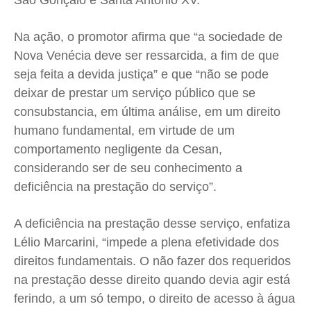
São Gonçalo e Santa Antônio XV.
Quem Somos
Quem Somos
Quem Somos
Quem Somos
Expediente
Expediente
Expediente
Expediente
Na ação, o promotor afirma que “a sociedade de
Contato
Contato
Contato
Contato
Nova Venécia deve ser ressarcida, a fim de que
Anuncie
Anuncie
Anuncie
Anuncie
seja feita a devida justiça” e que “não se pode
deixar de prestar um serviço público que se
consubstancia, em última análise, em um direito
Termos de Uso
Termos de Uso
Termos de Uso
Termos de Uso
humano fundamental, em virtude de um
Privacidade
Privacidade
Privacidade
Privacidade
comportamento negligente da Cesan,
considerando ser de seu conhecimento a
deficiência na prestação do serviço”.
A deficiência na prestação desse serviço, enfatiza
Lélio Marcarini, “impede a plena efetividade dos
direitos fundamentais. O não fazer dos requeridos
na prestação desse direito quando devia agir está
ferindo, a um só tempo, o direito de acesso à água