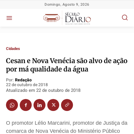
Domingo, Agosto 9, 2026
Cidades
Cesan e Nova Venécia são alvo de ação
por má qualidade da água
Política
Política
Política
Política
Por:
Redação
22 de outubro de 2018
Socioeconômicas
Socioeconômicas
Socioeconômicas
Socioeconômicas
Atualizado em
22 de outubro de 2018
TV Século
TV Século
TV Século
TV Século
Justiça
Justiça
Justiça
Justiça
Educação
Educação
Educação
Educação
O promotor Lélio Marcarini, promotor de Justiça da
Segurança
Segurança
Segurança
Segurança
comarca de Nova Venécia do Ministério Público
Meio Ambiente
Meio Ambiente
Meio Ambiente
Meio Ambiente