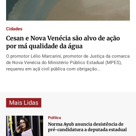
Direitos
Direitos
Direitos
Direitos
Economia
Economia
Economia
Economia
Cultura
Cultura
Cultura
Cultura
Cidades
Colunas
Colunas
Colunas
Colunas
Cesan e Nova Venécia são alvo de ação
Caetano Roque
Caetano Roque
Caetano Roque
Caetano Roque
por má qualidade da água
Gustavo Bastos
Gustavo Bastos
Gustavo Bastos
Gustavo Bastos
O promotor Lélio Marcarini, promotor de Justiça da comarca
Jr Mignone (in memorian)
Jr Mignone (in memorian)
Jr Mignone (in memorian)
Jr Mignone (in memorian)
de Nova Venécia do Ministério Público Estadual (MPES),
requereu em açã civil pública com obrigação...
Wanda Sily
Wanda Sily
Wanda Sily
Wanda Sily
Publicidade Legal
Publicidade Legal
Publicidade Legal
Publicidade Legal
Anuncie
Anuncie
Anuncie
Anuncie
Mais Lidas
Política
Quem Somos
Quem Somos
Quem Somos
Quem Somos
Norma Ayub anuncia desistência de
Expediente
Expediente
Expediente
Expediente
pré-candidatura a deputada estadual