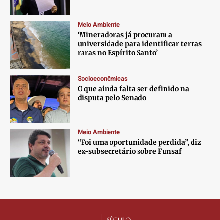
Contato
Contato
Contato
Contato
Anuncie
Anuncie
Anuncie
Anuncie
Meio Ambiente
‘Mineradoras já procuram a
universidade para identificar terras
Termos de Uso
Termos de Uso
Termos de Uso
Termos de Uso
raras no Espírito Santo’
Privacidade
Privacidade
Privacidade
Privacidade
Socioeconômicas
O que ainda falta ser definido na
disputa pelo Senado
Meio Ambiente
“Foi uma oportunidade perdida”, diz
ex-subsecretário sobre Funsaf