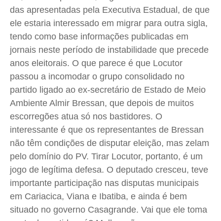
Quem Somos
Quem Somos
Quem Somos
Quem Somos
das apresentadas pela Executiva Estadual, de que
Expediente
Expediente
Expediente
Expediente
ele estaria interessado em migrar para outra sigla,
tendo como base informações publicadas em
Contato
Contato
Contato
Contato
jornais neste período de instabilidade que precede
Anuncie
Anuncie
Anuncie
Anuncie
anos eleitorais. O que parece é que Locutor
passou a incomodar o grupo consolidado no
Termos de Uso
Termos de Uso
Termos de Uso
Termos de Uso
partido ligado ao ex-secretário de Estado de Meio
Privacidade
Privacidade
Privacidade
Privacidade
Ambiente Almir Bressan, que depois de muitos
escorregões atua só nos bastidores. O
interessante é que os representantes de Bressan
não têm condições de disputar eleição, mas zelam
pelo domínio do PV. Tirar Locutor, portanto, é um
jogo de legítima defesa. O deputado cresceu, teve
importante participação nas disputas municipais
em Cariacica, Viana e Ibatiba, e ainda é bem
situado no governo Casagrande. Vai que ele toma