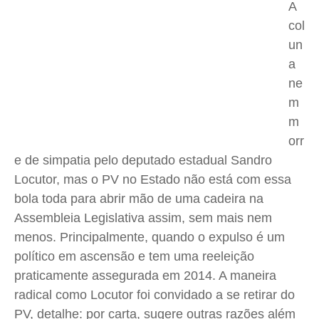
A
Saúde
Saúde
Saúde
Saúde
col
Cidades
Cidades
Cidades
Cidades
un
Direitos
Direitos
Direitos
Direitos
a
ne
Economia
Economia
Economia
Economia
m
Cultura
Cultura
Cultura
Cultura
m
Colunas
Colunas
Colunas
Colunas
orr
Caetano Roque
Caetano Roque
Caetano Roque
Caetano Roque
e de simpatia pelo deputado estadual Sandro
Gustavo Bastos
Gustavo Bastos
Gustavo Bastos
Gustavo Bastos
Locutor, mas o PV no Estado não está com essa
Jr Mignone (in memorian)
Jr Mignone (in memorian)
Jr Mignone (in memorian)
Jr Mignone (in memorian)
bola toda para abrir mão de uma cadeira na
Wanda Sily
Wanda Sily
Wanda Sily
Wanda Sily
Assembleia Legislativa assim, sem mais nem
menos. Principalmente, quando o expulso é um
político em ascensão e tem uma reeleição
Publicidade Legal
Publicidade Legal
Publicidade Legal
Publicidade Legal
praticamente assegurada em 2014. A maneira
Anuncie
Anuncie
Anuncie
Anuncie
radical como Locutor foi convidado a se retirar do
PV, detalhe: por carta, sugere outras razões além