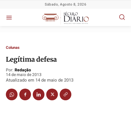
Sábado, Agosto 8, 2026
Colunas
Legítima defesa
Por:
Redação
14 de maio de 2013
Política
Política
Política
Política
Atualizado em
14 de maio de 2013
Socioeconômicas
Socioeconômicas
Socioeconômicas
Socioeconômicas
TV Século
TV Século
TV Século
TV Século
Justiça
Justiça
Justiça
Justiça
Educação
Educação
Educação
Educação
Segurança
Segurança
Segurança
Segurança
Meio Ambiente
Meio Ambiente
Meio Ambiente
Meio Ambiente