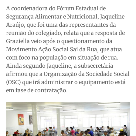
Quem Somos
Quem Somos
Quem Somos
Quem Somos
A coordenadora do Fórum Estadual de
Expediente
Expediente
Expediente
Expediente
Segurança Alimentar e Nutricional, Jaqueline
Araújo, que foi uma das representantes da
Contato
Contato
Contato
Contato
reunião do colegiado, relata que a resposta de
Anuncie
Anuncie
Anuncie
Anuncie
Graziella veio após o questionamento da
Movimento Ação Social Sai da Rua, que atua
Termos de Uso
Termos de Uso
Termos de Uso
Termos de Uso
com foco na população em situação de rua.
Privacidade
Privacidade
Privacidade
Privacidade
Ainda segundo Jaqueline, a subsecretária
afirmou que a Organização da Sociedade Social
(OSC) que irá administrar o equipamento está
em fase de contratação.