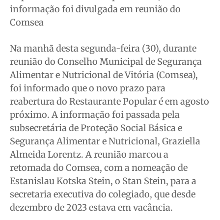
Meio Ambiente
Meio Ambiente
Meio Ambiente
Meio Ambiente
informação foi divulgada em reunião do
Saúde
Saúde
Saúde
Saúde
Comsea
Cidades
Cidades
Cidades
Cidades
Direitos
Direitos
Direitos
Direitos
Na manhã desta segunda-feira (30), durante
reunião do Conselho Municipal de Segurança
Economia
Economia
Economia
Economia
Alimentar e Nutricional de Vitória (Comsea),
Cultura
Cultura
Cultura
Cultura
foi informado que o novo prazo para
Colunas
Colunas
Colunas
Colunas
reabertura do Restaurante Popular é em agosto
Caetano Roque
Caetano Roque
Caetano Roque
Caetano Roque
próximo. A informação foi passada pela
Gustavo Bastos
Gustavo Bastos
Gustavo Bastos
Gustavo Bastos
subsecretária de Proteção Social Básica e
Jr Mignone (in memorian)
Jr Mignone (in memorian)
Jr Mignone (in memorian)
Jr Mignone (in memorian)
Segurança Alimentar e Nutricional, Graziella
Wanda Sily
Wanda Sily
Wanda Sily
Wanda Sily
Almeida Lorentz. A reunião marcou a
retomada do Comsea, com a nomeação de
Estanislau Kotska Stein, o Stan Stein, para a
Publicidade Legal
Publicidade Legal
Publicidade Legal
Publicidade Legal
secretaria executiva do colegiado, que desde
Anuncie
Anuncie
Anuncie
Anuncie
dezembro de 2023 estava em vacância.