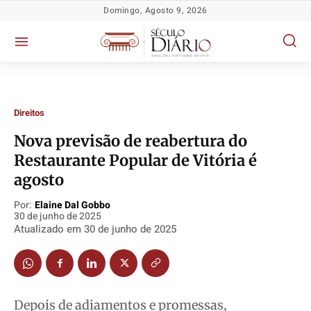
Domingo, Agosto 9, 2026
Direitos
Nova previsão de reabertura do
Restaurante Popular de Vitória é
agosto
Política
Política
Política
Política
Por:
Elaine Dal Gobbo
Socioeconômicas
Socioeconômicas
Socioeconômicas
Socioeconômicas
30 de junho de 2025
Atualizado em
30 de junho de 2025
TV Século
TV Século
TV Século
TV Século
Justiça
Justiça
Justiça
Justiça
Educação
Educação
Educação
Educação
Segurança
Segurança
Segurança
Segurança
Depois de adiamentos e promessas,