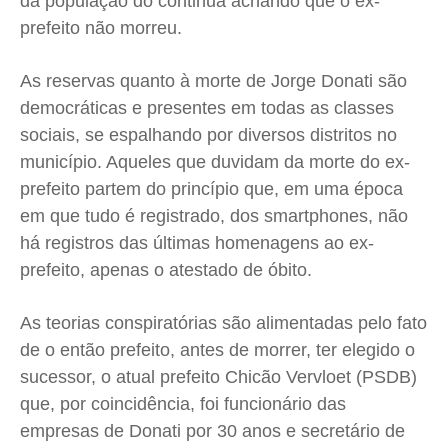
da população do continua achando que o ex-
Quem Somos
Quem Somos
Quem Somos
Quem Somos
prefeito não morreu.
Expediente
Expediente
Expediente
Expediente
Contato
Contato
Contato
Contato
As reservas quanto à morte de Jorge Donati são
Anuncie
Anuncie
Anuncie
Anuncie
democráticas e presentes em todas as classes
sociais, se espalhando por diversos distritos no
município. Aqueles que duvidam da morte do ex-
Termos de Uso
Termos de Uso
Termos de Uso
Termos de Uso
prefeito partem do princípio que, em uma época
Privacidade
Privacidade
Privacidade
Privacidade
em que tudo é registrado, dos smartphones, não
há registros das últimas homenagens ao ex-
prefeito, apenas o atestado de óbito.
As teorias conspiratórias são alimentadas pelo fato
de o então prefeito, antes de morrer, ter elegido o
sucessor, o atual prefeito Chicão Vervloet (PSDB)
que, por coincidência, foi funcionário das
empresas de Donati por 30 anos e secretário de