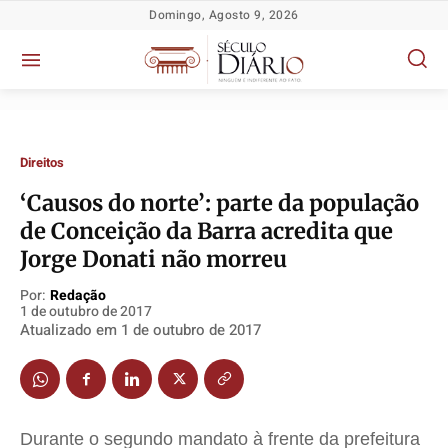
Domingo, Agosto 9, 2026
Direitos
‘Causos do norte’: parte da população
de Conceição da Barra acredita que
Jorge Donati não morreu
Política
Política
Política
Política
Socioeconômicas
Socioeconômicas
Socioeconômicas
Socioeconômicas
Por:
Redação
1 de outubro de 2017
TV Século
TV Século
TV Século
TV Século
Atualizado em
1 de outubro de 2017
Justiça
Justiça
Justiça
Justiça
Educação
Educação
Educação
Educação
Segurança
Segurança
Segurança
Segurança
Durante o segundo mandato à frente da prefeitura
Meio Ambiente
Meio Ambiente
Meio Ambiente
Meio Ambiente