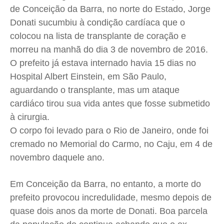
de Conceição da Barra, no norte do Estado, Jorge
Saúde
Saúde
Saúde
Saúde
Donati sucumbiu à condição cardíaca que o
Cidades
Cidades
Cidades
Cidades
colocou na lista de transplante de coração e
Direitos
Direitos
Direitos
Direitos
morreu na manhã do dia 3 de novembro de 2016.
Economia
Economia
Economia
Economia
O prefeito já estava internado havia 15 dias no
Cultura
Cultura
Cultura
Cultura
Hospital Albert Einstein, em São Paulo,
Colunas
Colunas
Colunas
Colunas
aguardando o transplante, mas um ataque
cardiáco tirou sua vida antes que fosse submetido
Caetano Roque
Caetano Roque
Caetano Roque
Caetano Roque
à cirurgia.
Gustavo Bastos
Gustavo Bastos
Gustavo Bastos
Gustavo Bastos
O corpo foi levado para o Rio de Janeiro, onde foi
Jr Mignone (in memorian)
Jr Mignone (in memorian)
Jr Mignone (in memorian)
Jr Mignone (in memorian)
cremado no Memorial do Carmo, no Caju, em 4 de
Wanda Sily
Wanda Sily
Wanda Sily
Wanda Sily
novembro daquele ano.
Publicidade Legal
Publicidade Legal
Publicidade Legal
Publicidade Legal
Em Conceição da Barra, no entanto, a morte do
prefeito provocou incredulidade, mesmo depois de
Anuncie
Anuncie
Anuncie
Anuncie
quase dois anos da morte de Donati. Boa parcela