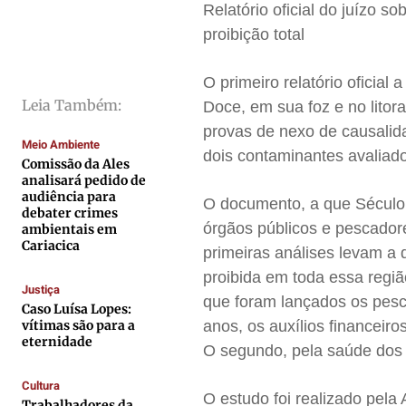
Relatório oficial do juízo 
Saúde
Saúde
Saúde
Saúde
proibição total
Cidades
Cidades
Cidades
Cidades
Direitos
Direitos
Direitos
Direitos
O primeiro relatório oficia
Leia Também:
Economia
Economia
Economia
Economia
Doce, em sua foz e no litor
provas de nexo de causali
Cultura
Cultura
Cultura
Cultura
Meio Ambiente
dois contaminantes avaliad
Colunas
Colunas
Colunas
Colunas
Comissão da Ales
analisará pedido de
Caetano Roque
Caetano Roque
Caetano Roque
Caetano Roque
audiência para
O documento, a que Século 
debater crimes
Gustavo Bastos
Gustavo Bastos
Gustavo Bastos
Gustavo Bastos
órgãos públicos e pescador
ambientais em
Cariacica
Jr Mignone (in memorian)
Jr Mignone (in memorian)
Jr Mignone (in memorian)
Jr Mignone (in memorian)
primeiras análises levam a 
Wanda Sily
Wanda Sily
Wanda Sily
Wanda Sily
proibida em toda essa regiã
Justiça
que foram lançados os pesca
Caso Luísa Lopes:
vítimas são para a
anos, os auxílios financeir
Publicidade Legal
Publicidade Legal
Publicidade Legal
Publicidade Legal
eternidade
O segundo, pela saúde dos 
Anuncie
Anuncie
Anuncie
Anuncie
Cultura
O estudo foi realizado pel
Trabalhadores da