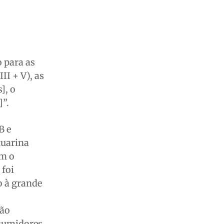
 para as
II + V), as
], o
]”.
B e
tuarina
ém o
 foi
o à grande
não
nsumidores