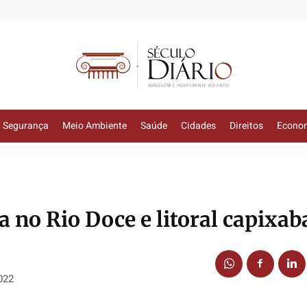
Segurança
Meio Ambiente
Saúde
Cidades
Direitos
Econo
a no Rio Doce e litoral capixab
022