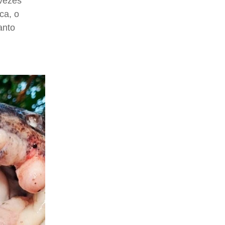
 vezes
ca, o
anto