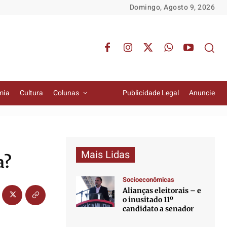
Domingo, Agosto 9, 2026
mia
Cultura
Colunas
Publicidade Legal
Anuncie
Mais Lidas
a?
Socioeconômicas
Alianças eleitorais – e
o inusitado 11º
candidato a senador