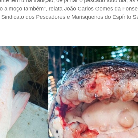
nte tem uma tradição, de jantar o pescado todo dia, às
no almoço também”, relata João Carlos Gomes da Fonse
 Sindicato dos Pescadores e Marisqueiros do Espírito S