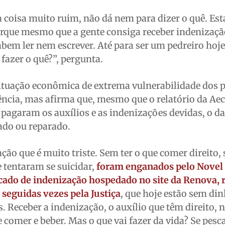
a coisa muito ruim, não dá nem para dizer o quê. E
orque mesmo que a gente consiga receber indenizaç
bem ler nem escrever. Até para ser um pedreiro hoje
 fazer o quê?”, pergunta.
situação econômica de extrema vulnerabilidade dos 
tência, mas afirma que, mesmo que o relatório da Ae
pagaram os auxílios e as indenizações devidas, o d
ado ou reparado.
ção que é muito triste. Sem ter o que comer direito,
 tentaram se suicidar,
foram enganados pelo Novel
cado de indenização hospedado no site da Renova, r
 seguidas vezes pela Justiça
, que hoje estão sem din
. Receber a indenização, o auxílio que têm direito, n
ue comer e beber. Mas o que vai fazer da vida? Se pes