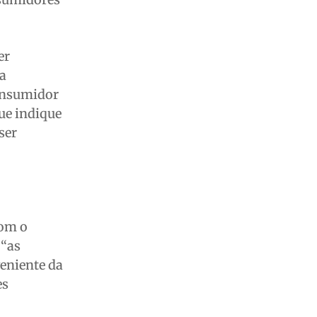
er
xa
consumidor
ue indique
ser
com o
 “as
eniente da
es