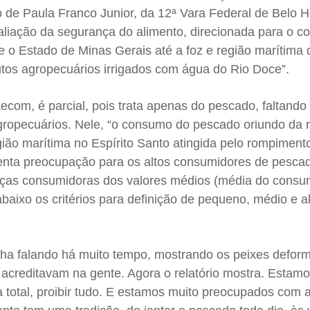
rio de Paula Franco Junior, da 12ª Vara Federal de Belo H
aliação da segurança do alimento, direcionada para o 
o Estado de Minas Gerais até a foz e região marítima d
os agropecuários irrigados com água do Rio Doce”.
 Aecom, é parcial, pois trata apenas do pescado, faltando
gropecuários. Nele, “o consumo do pescado oriundo da 
gião marítima no Espírito Santo atingida pelo rompiment
nta preocupação para os altos consumidores de pescad
anças consumidoras dos valores médios (média do cons
abaixo os critérios para definição de pequeno, médio e a
inha falando há muito tempo, mostrando os peixes defor
creditavam na gente. Agora o relatório mostra. Estam
 total, proibir tudo. E estamos muito preocupados com 