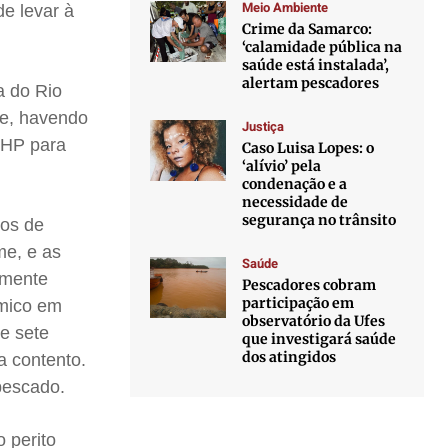
Meio Ambiente
de levar à
Crime da Samarco:
‘calamidade pública na
saúde está instalada’,
alertam pescadores
a do Rio
ve, havendo
Justiça
BHP para
Caso Luisa Lopes: o
‘alívio’ pela
condenação e a
necessidade de
segurança no trânsito
ros de
me, e as
Saúde
lmente
Pescadores cobram
participação em
ômico em
observatório da Ufes
se sete
que investigará saúde
dos atingidos
a contento.
pescado.
 perito