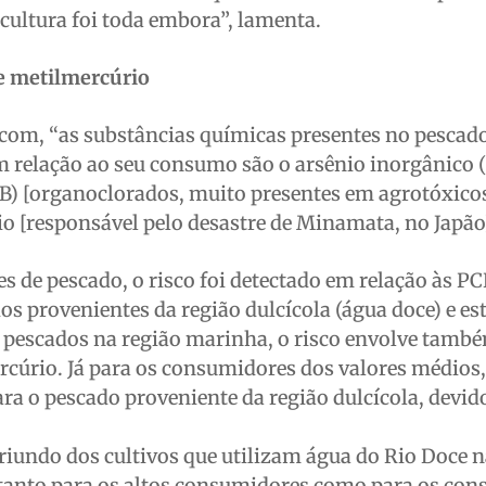
cultura foi toda embora”, lamenta.
e metilmercúrio
com, “as substâncias químicas presentes no pescado
m relação ao seu consumo são o arsênio inorgânico (I
CB) [organoclorados, muito presentes em agrotóxicos
o [responsável pelo desastre de Minamata, no Japão
s de pescado, o risco foi detectado em relação às PC
s provenientes da região dulcícola (água doce) e es
s pescados na região marinha, o risco envolve tamb
rcúrio. Já para os consumidores dos valores médios,
a o pescado proveniente da região dulcícola, devid
iundo dos cultivos que utilizam água do Rio Doce 
tanto para os altos consumidores como para os co