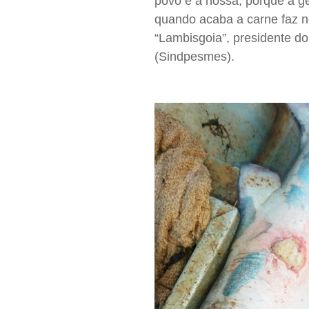
povo e a nossa, porque a ge
quando acaba a carne faz 
“Lambisgoia”, presidente do
(Sindpesmes).