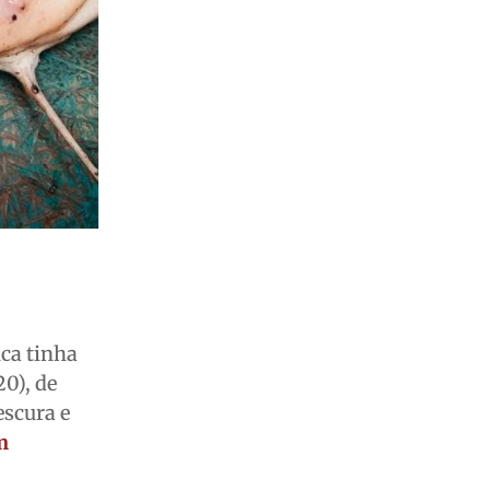
ca tinha
20), de
scura e
m