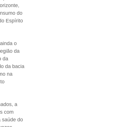
orizonte,
consumo do
o Espírito
 ainda o
região da
o da
o da bacia
umo na
lto
mados, a
os com
a saúde do