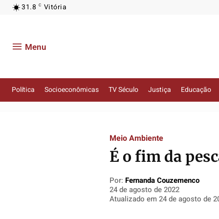
31.8
Vitória
C
Menu
Política
Socioeconômicas
TV Século
Justiça
Educação
Política
Política
Política
Política
Meio Ambiente
Socioeconômicas
Socioeconômicas
Socioeconômicas
Socioeconômicas
É o fim da pesc
TV Século
TV Século
TV Século
TV Século
Justiça
Justiça
Justiça
Justiça
Por:
Fernanda Couzemenco
Educação
Educação
Educação
Educação
24 de agosto de 2022
Atualizado em
24 de agosto de 2
Segurança
Segurança
Segurança
Segurança
Meio Ambiente
Meio Ambiente
Meio Ambiente
Meio Ambiente