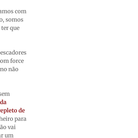
stamos com
ão, somos
 ter que
pescadores
com force
ano não
 sem
 da
epleto de
heiro para
ão vai
car um