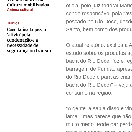
Quem Somos
Quem Somos
Quem Somos
Quem Somos
Cultura mobilizados
oficial pelo juiz federal Ma
Antena cultural
Expediente
Expediente
Expediente
Expediente
sendo responsável pela “av
pescado no Rio Doce, desde 
Contato
Contato
Contato
Contato
Justiça
Santo, bem como dos produt
Caso Luisa Lopes: o
Anuncie
Anuncie
Anuncie
Anuncie
‘alívio’ pela
condenação e a
O atual relatório, explica a
necessidade de
Termos de Uso
Termos de Uso
Termos de Uso
Termos de Uso
segurança no trânsito
estudo sobre os produtos a
Privacidade
Privacidade
Privacidade
Privacidade
bacia do Rio Doce, foz e re
barragem de Fundão aprese
do Rio Doce e para as cri
bacia do Rio Doce)” – veja 
consumo na região.
“A gente já sabia disso e v
lama…mas parece que não a
muito medo. Pode dar perda