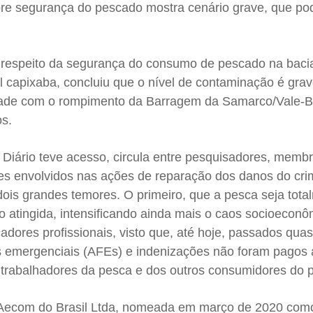
sobre segurança do pescado mostra cenário grave, que po
l a respeito da segurança do consumo de pescado na baci
al capixaba, concluiu que o nível de contaminação é gra
dade com o rompimento da Barragem da Samarco/Vale-
os.
Diário teve acesso, circula entre pesquisadores, memb
es envolvidos nas ações de reparação dos danos do cri
dois grandes temores. O primeiro, que a pesca seja tota
o atingida, intensificando ainda mais o caos socioecon
dores profissionais, visto que, até hoje, passados qua
os emergenciais (AFEs) e indenizações não foram pagos 
trabalhadores da pesca e dos outros consumidores do 
a Aecom do Brasil Ltda, nomeada em março de 2020 como