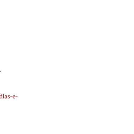
r
dias-e-