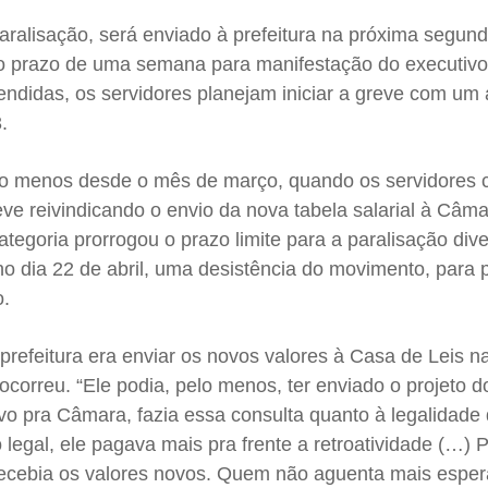
ralisação, será enviado à prefeitura na próxima segund
r o prazo de uma semana para manifestação do executivo
endidas, os servidores planejam iniciar a greve com um
.
elo menos desde o mês de março, quando os servidores
eve reivindicando o envio da nova tabela salarial à Câm
ategoria prorrogou o prazo limite para a paralisação div
no dia 22 de abril, uma desistência do movimento, para p
o.
refeitura era enviar os novos valores à Casa de Leis na
ocorreu. “Ele podia, pelo menos, ter enviado o projeto d
ivo pra Câmara, fazia essa consulta quanto à legalidade
o legal, ele pagava mais pra frente a retroatividade (…)
á recebia os valores novos. Quem não aguenta mais espe