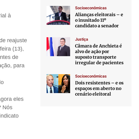
Socioeconômicas
Alianças eleitorais – e
ial à
o inusitado 11º
candidato a senador
Justiça
de reajuste
Câmara de Anchieta é
eira (13),
alvo de ação por
antes de
suposto transporte
irregular de pacientes
sação, para
Socioeconômicas
do
Dois resistentes – e os
espaços em aberto no
cenário eleitoral
agora eles
? Nós
indicato