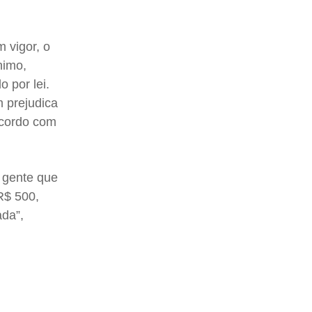
 vigor, o
nimo,
 por lei.
 prejudica
acordo com
 gente que
R$ 500,
ada”,