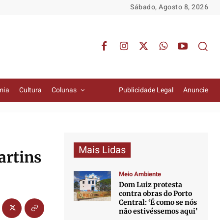
Sábado, Agosto 8, 2026
mia
Cultura
Colunas
Publicidade Legal
Anuncie
Mais Lidas
artins
Meio Ambiente
Dom Luiz protesta
contra obras do Porto
Central: ‘É como se nós
não estivéssemos aqui’