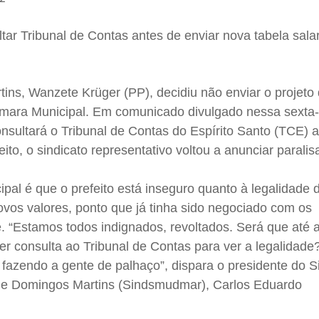
ar Tribunal de Contas antes de enviar nova tabela salar
ins, Wanzete Krüger (PP), decidiu não enviar o projeto 
âmara Municipal. Em comunicado divulgado nessa sexta-f
nsultará o Tribunal de Contas do Espírito Santo (TCE) 
feito, o sindicato representativo voltou a anunciar parali
pal é que o prefeito está inseguro quanto à legalidade 
vos valores, ponto que já tinha sido negociado com os
. “Estamos todos indignados, revoltados. Será que até 
r consulta ao Tribunal de Contas para ver a legalidade
fazendo a gente de palhaço”, dispara o presidente do S
 de Domingos Martins (Sindsmudmar), Carlos Eduardo