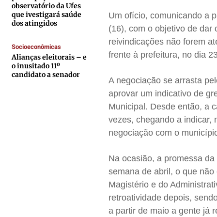
Expediente
Expediente
Expediente
Expediente
observatório da Ufes
que ivestigará saúde
Um ofício, comunicando a pa
Contato
Contato
Contato
Contato
dos atingidos
(16), com o objetivo de da
Anuncie
Anuncie
Anuncie
Anuncie
reivindicações não forem at
Socioeconômicas
frente à prefeitura, no dia 23
Alianças eleitorais – e
Termos de Uso
Termos de Uso
Termos de Uso
Termos de Uso
o inusitado 11º
candidato a senador
Privacidade
Privacidade
Privacidade
Privacidade
A negociação se arrasta p
aprovar um indicativo de gr
Municipal. Desde então, a c
vezes, chegando a indicar, 
negociação com o municípi
Na ocasião, a promessa da p
semana de abril, o que não 
Magistério e do Administrat
retroatividade depois, send
a partir de maio a gente j