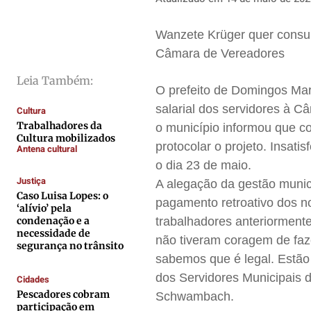
Cidades
Cidades
Cidades
Cidades
Direitos
Direitos
Direitos
Direitos
Wanzete Krüger quer consult
Câmara de Vereadores
Economia
Economia
Economia
Economia
Cultura
Cultura
Cultura
Cultura
Leia Também:
O prefeito de Domingos Mart
Colunas
Colunas
Colunas
Colunas
salarial dos servidores à C
Cultura
Caetano Roque
Caetano Roque
Caetano Roque
Caetano Roque
Trabalhadores da
o município informou que co
Cultura mobilizados
Gustavo Bastos
Gustavo Bastos
Gustavo Bastos
Gustavo Bastos
protocolar o projeto. Insatis
Antena cultural
Jr Mignone (in memorian)
Jr Mignone (in memorian)
Jr Mignone (in memorian)
Jr Mignone (in memorian)
o dia 23 de maio.
Justiça
Wanda Sily
Wanda Sily
Wanda Sily
Wanda Sily
A alegação da gestão munici
Caso Luisa Lopes: o
pagamento retroativo dos no
‘alívio’ pela
condenação e a
trabalhadores anteriormente
Publicidade Legal
Publicidade Legal
Publicidade Legal
Publicidade Legal
necessidade de
não tiveram coragem de faze
segurança no trânsito
Anuncie
Anuncie
Anuncie
Anuncie
sabemos que é legal. Estão 
dos Servidores Municipais
Cidades
Quem Somos
Quem Somos
Quem Somos
Quem Somos
Pescadores cobram
Schwambach.
participação em