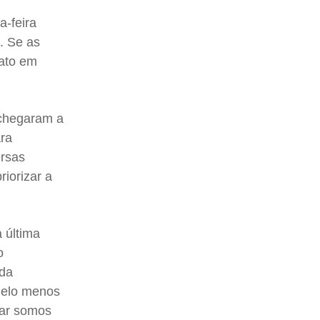
a-feira
. Se as
 ato em
 chegaram a
ara
ersas
riorizar a
 última
o
 da
 Pelo menos
rar somos