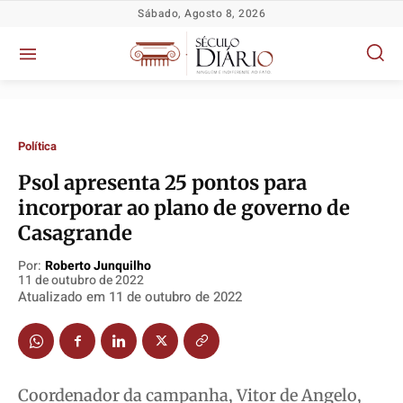
Sábado, Agosto 8, 2026
Política
Psol apresenta 25 pontos para
incorporar ao plano de governo de
Política
Política
Política
Política
Casagrande
Socioeconômicas
Socioeconômicas
Socioeconômicas
Socioeconômicas
Por:
Roberto Junquilho
11 de outubro de 2022
TV Século
TV Século
TV Século
TV Século
Atualizado em
11 de outubro de 2022
Justiça
Justiça
Justiça
Justiça
Educação
Educação
Educação
Educação
Segurança
Segurança
Segurança
Segurança
Meio Ambiente
Meio Ambiente
Meio Ambiente
Meio Ambiente
Coordenador da campanha, Vitor de Angelo,