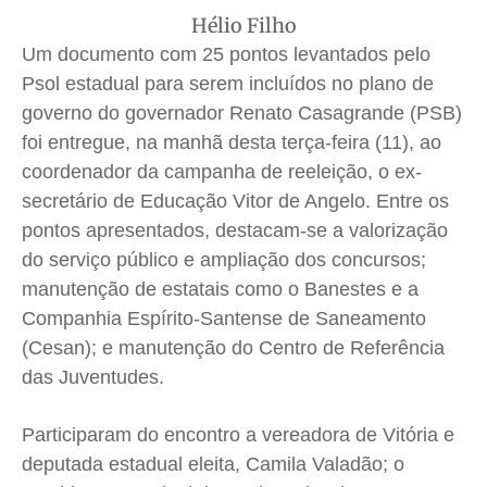
Hélio Filho
Expediente
Expediente
Expediente
Expediente
Um documento com 25 pontos levantados pelo
Contato
Contato
Contato
Contato
Psol estadual para serem incluídos no plano de
Anuncie
Anuncie
Anuncie
Anuncie
governo do governador Renato Casagrande (PSB)
foi entregue, na manhã desta terça-feira (11), ao
Termos de Uso
Termos de Uso
Termos de Uso
Termos de Uso
coordenador da campanha de reeleição, o ex-
secretário de Educação Vitor de Angelo. Entre os
Privacidade
Privacidade
Privacidade
Privacidade
pontos apresentados, destacam-se a valorização
do serviço público e ampliação dos concursos;
manutenção de estatais como o Banestes e a
Companhia Espírito-Santense de Saneamento
(Cesan); e manutenção do Centro de Referência
das Juventudes.
Participaram do encontro a vereadora de Vitória e
deputada estadual eleita, Camila Valadão; o