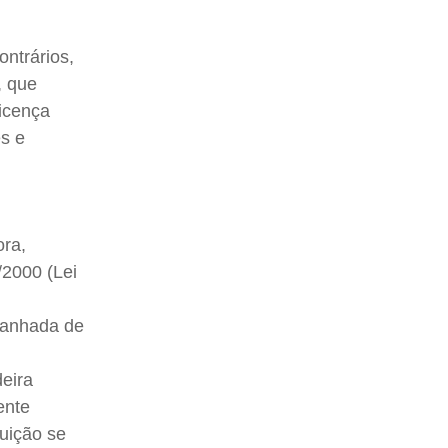
ontrários,
, que
icença
es e
ora,
/2000 (Lei
panhada de
eira
ente
tuição se