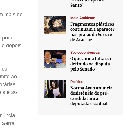
raras no Espírito
Santo’
em mais de
Meio Ambiente
Fragmentos plásticos
continuam a aparecer
nas praias da Serra e
e pode
de Aracruz
 e depois
Socioeconômicas
O que ainda falta ser
definido na disputa
lico
pelo Senado
rmite ao
Política
orárias
Norma Ayub anuncia
eis e 36
desistência de pré-
candidatura a
deputada estadual
enúncia
 Serra