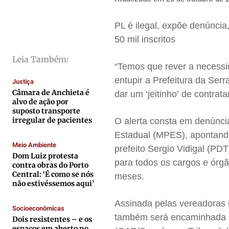
Cidades
Cidades
Cidades
Cidades
PL é ilegal, expõe denúncia
Direitos
Direitos
Direitos
Direitos
50 mil inscritos
Economia
Economia
Economia
Economia
Cultura
Cultura
Cultura
Cultura
Leia Também:
“Temos que rever a necessi
Colunas
Colunas
Colunas
Colunas
entupir a Prefeitura da Se
Justiça
Caetano Roque
Caetano Roque
Caetano Roque
Caetano Roque
Câmara de Anchieta é
dar um ‘jeitinho’ de contrat
alvo de ação por
Gustavo Bastos
Gustavo Bastos
Gustavo Bastos
Gustavo Bastos
suposto transporte
irregular de pacientes
Jr Mignone (in memorian)
Jr Mignone (in memorian)
Jr Mignone (in memorian)
Jr Mignone (in memorian)
O alerta consta em denúncia
Estadual (MPES), apontando
Wanda Sily
Wanda Sily
Wanda Sily
Wanda Sily
Meio Ambiente
prefeito Sergio Vidigal (PD
Dom Luiz protesta
para todos os cargos e órgã
contra obras do Porto
Publicidade Legal
Publicidade Legal
Publicidade Legal
Publicidade Legal
Central: ‘É como se nós
meses.
não estivéssemos aqui’
Anuncie
Anuncie
Anuncie
Anuncie
Assinada pelas vereadoras 
Socioeconômicas
Quem Somos
Quem Somos
Quem Somos
Quem Somos
também será encaminhada à
Dois resistentes – e os
espaços em aberto no