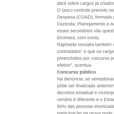
dará sobre cargos já criado
O único controle previsto no
Despesa (COAD), formado p
Fazenda, Planejamento e A
esses secretários vão quest
Elcimara, com ironia.
Raphaela ressalta também qu
contratados” e que os cargo
preenchidos por concurso p
efetivo”, acentua.
Concurso público
Na denúncia, as vereadoras
pôde ser finalizado anteri
decretos estadual e municip
cenário é diferente e o Es
50% das pessoas imunizada
participação da prova pode