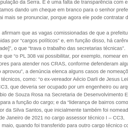
pulação da Serra. E é uma falta de transparência com e
estamos dando um cheque em branco para o senhor prefe
ai mais se pronunciar, porque agora ele pode contratar d
 afirmam que as vagas comissionadas de que a prefeitu
das por “cargos políticos” e, em função disso, há carên
ade]”, o que “trava o trabalho das secretarias técnicas”.
 que “o PL 308 vai possibilitar, por exemplo, nomear e
idores para atender nos CRAS, conforme defenderam alg
o aprovou”, a denúncia elenca alguns casos de nomeaç
s técnicos, como: “o ex-vereador Aécio Darli de Jesus Le
CC3, que deveria ser ocupado por um engenheiro ou arqu
bio de Souza Rosa na Secretaria de Desenvolvimento 
 para a função do cargo; e da “liderança de bairros com
ior da Silva Santos, que inicialmente também foi nomea
de Janeiro de 2021 no cargo assessor técnico I – CC3,
maio, quando foi transferido para outro cargo técnico