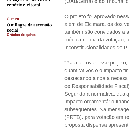
(OAB/Serra) e ao Tribunal 
Expediente
Expediente
Expediente
Expediente
cenário eleitoral
Contato
Contato
Contato
Contato
O projeto foi aprovado ness
Cultura
Anuncie
Anuncie
Anuncie
Anuncie
além de Elcimara, os dos v
O milagre da ascensão
social
também são convidados a as
Crônica de quinta
Termos de Uso
Termos de Uso
Termos de Uso
Termos de Uso
médica no dia da votação, t
Privacidade
Privacidade
Privacidade
Privacidade
inconstitucionalidades do P
“Para aprovar esse projeto,
quantitativos e o impacto f
destacando ainda a necessi
de Responsabilidade Fiscal)
Segundo a normativa, qual
impacto orçamentário financ
subsequentes. Na mensagem
(PRTB), para votação em reg
proposta dispensa apresenta