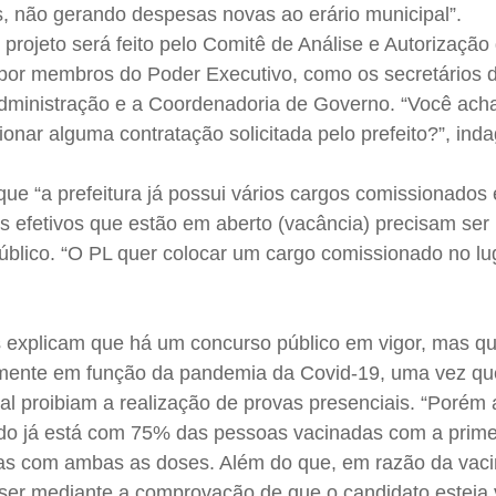
s, não gerando despesas novas ao erário municipal”.
 projeto será feito pelo Comitê de Análise e Autorização
or membros do Poder Executivo, como os secretários 
dministração e a Coordenadoria de Governo. “Você ach
ionar alguma contratação solicitada pelo prefeito?”, ind
e “a prefeitura já possui vários cargos comissionados 
s efetivos que estão em aberto (vacância) precisam ser
úblico. “O PL quer colocar um cargo comissionado no l
 explicam que há um concurso público em vigor, mas q
ormente em função da pandemia da Covid-19, uma vez qu
al proibiam a realização de provas presenciais. “Porém
tado já está com 75% das pessoas vacinadas com a prime
s com ambas as doses. Além do que, em razão da vaci
 ser mediante a comprovação de que o candidato esteja 