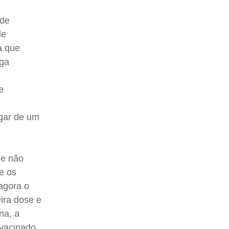
 de
de
a que
aga
e
ugar de um
ue não
e os
 agora o
ira dose e
na, a
vacinado,