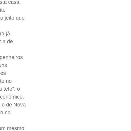
sta casa,
ito
o jeito que
ra já
cia de
ngenheiros
uns
ões
ite no
iteto”; o
Econômico,
o o de Nova
do na
 com mesmo