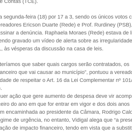
de Contas (TCE).
a segunda-feira (18) por 17 a 3, sendo os únicos votos c
ereadores Ericson Duarte (Rede) e Prof. Rurdiney (PSB)
sinar a denúncia. Raphaela Moraes (Rede) estava de l
endo gravado um vídeo de alerta sobre as irregularidad
L, às vésperas da discussão na casa de leis.
 teríamos que saber quais cargos serão contratados, os
inanceiro que vai causar ao município”, pontuou a veread
dade de respeitar o Art. 16 da Lei Complementar nº 101
.
quer ação que gere aumento de despesa deve vir acom
eiro do ano em que for entrar em vigor e dos dois anos
 encaminhada ao presidente da Câmara, Rodrigo Cald
ime de urgência, no entanto, Vidigal alega que “a pres
ção de impacto financeiro, tendo em vista que a substi