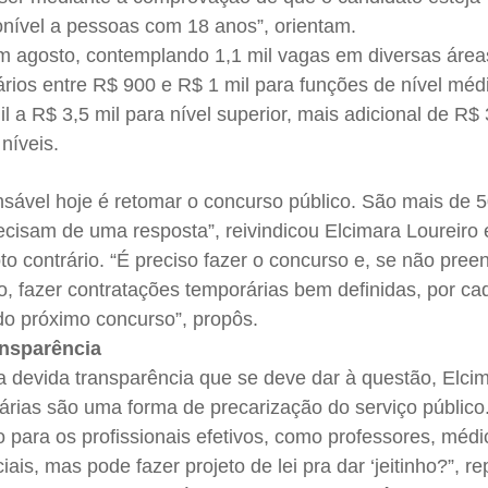
ponível a pessoas com 18 anos”, orientam.
m agosto, contemplando 1,1 mil vagas em diversas áreas
rios entre R$ 900 e R$ 1 mil para funções de nível méd
il a R$ 3,5 mil para nível superior, mais adicional de R
níveis.
sável hoje é retomar o concurso público. São mais de 5
recisam de uma resposta”, reivindicou Elcimara Loureiro
voto contrário. “É preciso fazer o concurso e, se não pree
, fazer contratações temporárias bem definidas, por ca
 do próximo concurso”, propôs.
ansparência
a devida transparência que se deve dar à questão, Elci
árias são uma forma de precarização do serviço público
 para os profissionais efetivos, como professores, médi
iais, mas pode fazer projeto de lei pra dar ‘jeitinho?”, r