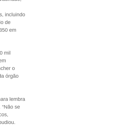
, incluindo
io de
$ 350 em
0 mil
 em
ncher o
da órgão
mara lembra
. “Não se
cos,
epudiou.