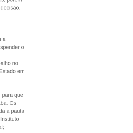
 decisão.
u a
uspender o
balho no
 Estado em
l para que
aba. Os
da a pauta
nstituto
l;