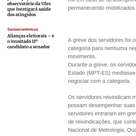
Contato
Contato
Contato
Contato
observatório da Ufes
permanecendo mobilizados e
que ivestigará saúde
Anuncie
Anuncie
Anuncie
Anuncie
dos atingidos
Socioeconômicas
Termos de Uso
Termos de Uso
Termos de Uso
Termos de Uso
Alianças eleitorais – e
Privacidade
Privacidade
Privacidade
Privacidade
A greve dos servidores foi
o inusitado 11º
candidato a senador
categoria para nenhuma neg
movimento.
Durante a greve, os servido
Estado (
MPT-ES
) mediasse
negociar com a categoria.
Os servidores reivindicam m
possam desempenhar suas a
servidores entraram em gr
de reivindicações, que cont
Nacional de Metrologia, Qua