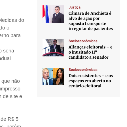
Justiça
Câmara de Anchieta é
alvo de ação por
 Medidas do
suposto transporte
ndo o
irregular de pacientes
erno para
Socioeconômicas
Alianças eleitorais – e
o seria
o inusitado 11º
candidato a senador
adual
Socioeconômicas
Dois resistentes – e os
espaços em aberto no
e que não
cenário eleitoral
 impresso
 de site e
 de R$ 5
es, porém