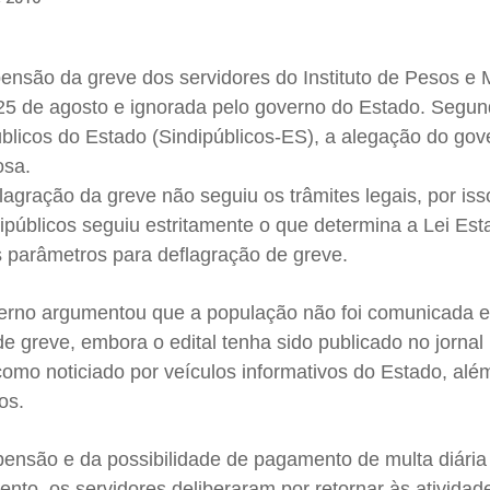
pensão da greve dos servidores do Instituto de Pesos e
 25 de agosto e ignorada pelo governo do Estado. Segu
blicos do Estado (
Sindipúblicos-ES
), a alegação do gov
osa.
agração da greve não seguiu os trâmites legais, por iss
ipúblicos
seguiu estritamente o que determina a Lei Est
s parâmetros para deflagração de greve.
verno argumentou que a população não foi comunicada 
de greve, embora o edital tenha sido publicado no jornal
omo noticiado por veículos informativos do Estado, além
cos
.
pensão e da possibilidade de pagamento de multa diária
nto, os servidores deliberaram por retornar às atividad