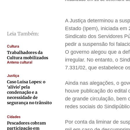
Direitos
Direitos
Direitos
Direitos
Economia
Economia
Economia
Economia
A Justiça determinou a sus
Cultura
Cultura
Cultura
Cultura
Estado (
Ipem
), iniciada em
Colunas
Colunas
Colunas
Colunas
Leia Também:
Sindicato dos Servidores Pú
Caetano Roque
Caetano Roque
Caetano Roque
Caetano Roque
pedir a suspensão foi falaci
Cultura
Gustavo Bastos
Gustavo Bastos
Gustavo Bastos
Gustavo Bastos
O governo alegou que a defl
Trabalhadores da
Cultura mobilizados
Jr Mignone (in memorian)
Jr Mignone (in memorian)
Jr Mignone (in memorian)
Jr Mignone (in memorian)
irregular. No entanto, o
Sind
Antena cultural
7.331/02, que estabelece o
Wanda Sily
Wanda Sily
Wanda Sily
Wanda Sily
Justiça
Caso Luisa Lopes: o
Ainda nas alegações, o go
Publicidade Legal
Publicidade Legal
Publicidade Legal
Publicidade Legal
‘alívio’ pela
houve publicação do edital 
condenação e a
Anuncie
Anuncie
Anuncie
Anuncie
necessidade de
de grande circulação, bem c
segurança no trânsito
redes sociais do
Sindipúbli
Quem Somos
Quem Somos
Quem Somos
Quem Somos
Cidades
Por conta da liminar de sus
Expediente
Expediente
Expediente
Expediente
Pescadores cobram
participação em
mil em caso de descumprime