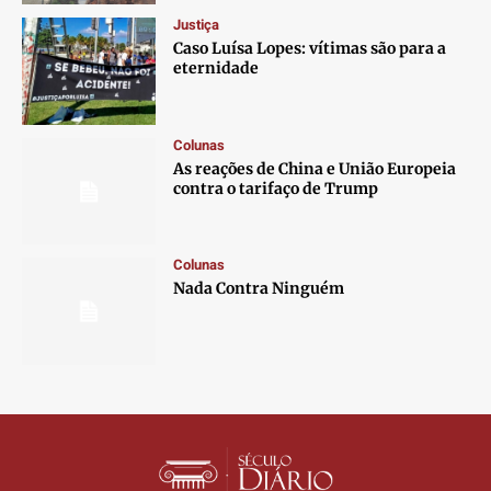
Contato
Contato
Contato
Contato
Justiça
Anuncie
Anuncie
Anuncie
Anuncie
Caso Luísa Lopes: vítimas são para a
eternidade
Termos de Uso
Termos de Uso
Termos de Uso
Termos de Uso
Privacidade
Privacidade
Privacidade
Privacidade
Colunas
As reações de China e União Europeia
contra o tarifaço de Trump
Colunas
Nada Contra Ninguém