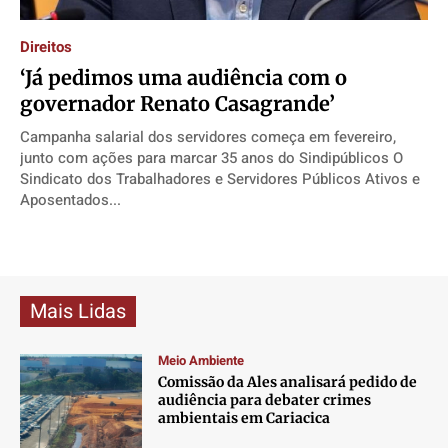
Direitos
Direitos
Direitos
Direitos
Direitos
Economia
Economia
Economia
Economia
‘Já pedimos uma audiência com o
Cultura
Cultura
Cultura
Cultura
governador Renato Casagrande’
Colunas
Colunas
Colunas
Colunas
Campanha salarial dos servidores começa em fevereiro,
Caetano Roque
Caetano Roque
Caetano Roque
Caetano Roque
junto com ações para marcar 35 anos do Sindipúblicos O
Gustavo Bastos
Gustavo Bastos
Gustavo Bastos
Gustavo Bastos
Sindicato dos Trabalhadores e Servidores Públicos Ativos e
Aposentados...
Jr Mignone (in memorian)
Jr Mignone (in memorian)
Jr Mignone (in memorian)
Jr Mignone (in memorian)
Wanda Sily
Wanda Sily
Wanda Sily
Wanda Sily
Publicidade Legal
Publicidade Legal
Publicidade Legal
Publicidade Legal
Mais Lidas
Anuncie
Anuncie
Anuncie
Anuncie
Meio Ambiente
Comissão da Ales analisará pedido de
Quem Somos
Quem Somos
Quem Somos
Quem Somos
audiência para debater crimes
ambientais em Cariacica
Expediente
Expediente
Expediente
Expediente