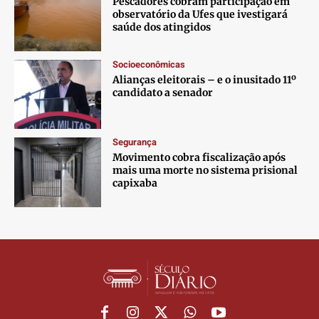
Pescadores cobram participação em
observatório da Ufes que ivestigará
Anuncie
Anuncie
Anuncie
Anuncie
saúde dos atingidos
Socioeconômicas
Termos de Uso
Termos de Uso
Termos de Uso
Termos de Uso
Alianças eleitorais – e o inusitado 11º
Privacidade
Privacidade
Privacidade
Privacidade
candidato a senador
Segurança
Movimento cobra fiscalização após
mais uma morte no sistema prisional
capixaba