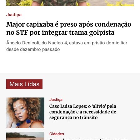
Direitos
Direitos
Direitos
Direitos
Justiça
Economia
Economia
Economia
Economia
Major capixaba é preso após condenação
Cultura
Cultura
Cultura
Cultura
no STF por integrar trama golpista
Colunas
Colunas
Colunas
Colunas
Ângelo Denicoli, do Núcleo 4, estava em prisão domiciliar
Caetano Roque
Caetano Roque
Caetano Roque
Caetano Roque
desde dezembro passado
Gustavo Bastos
Gustavo Bastos
Gustavo Bastos
Gustavo Bastos
Jr Mignone (in memorian)
Jr Mignone (in memorian)
Jr Mignone (in memorian)
Jr Mignone (in memorian)
Wanda Sily
Wanda Sily
Wanda Sily
Wanda Sily
Mais Lidas
Publicidade Legal
Publicidade Legal
Publicidade Legal
Publicidade Legal
Justiça
Anuncie
Anuncie
Anuncie
Anuncie
Caso Luisa Lopes: o ‘alívio’ pela
condenação e a necessidade de
segurança no trânsito
Quem Somos
Quem Somos
Quem Somos
Quem Somos
Expediente
Expediente
Expediente
Expediente
Cidades
Contato
Contato
Contato
Contato