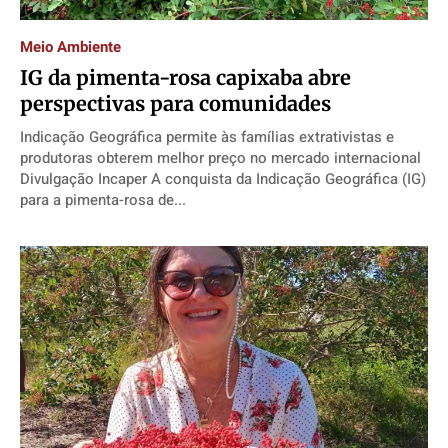
Cidades
Cidades
Cidades
Cidades
Meio Ambiente
Direitos
Direitos
Direitos
Direitos
IG da pimenta-rosa capixaba abre
Economia
Economia
Economia
Economia
perspectivas para comunidades
Cultura
Cultura
Cultura
Cultura
Indicação Geográfica permite às famílias extrativistas e
Colunas
Colunas
Colunas
Colunas
produtoras obterem melhor preço no mercado internacional
Divulgação Incaper A conquista da Indicação Geográfica (IG)
Caetano Roque
Caetano Roque
Caetano Roque
Caetano Roque
para a pimenta-rosa de...
Gustavo Bastos
Gustavo Bastos
Gustavo Bastos
Gustavo Bastos
Jr Mignone (in memorian)
Jr Mignone (in memorian)
Jr Mignone (in memorian)
Jr Mignone (in memorian)
Wanda Sily
Wanda Sily
Wanda Sily
Wanda Sily
Publicidade Legal
Publicidade Legal
Publicidade Legal
Publicidade Legal
Anuncie
Anuncie
Anuncie
Anuncie
Quem Somos
Quem Somos
Quem Somos
Quem Somos