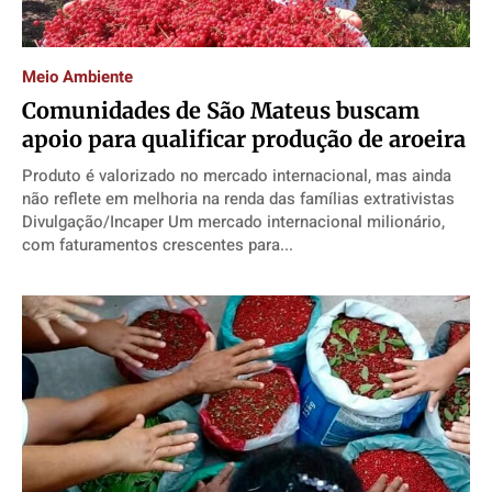
Expediente
Expediente
Expediente
Expediente
Contato
Contato
Contato
Contato
Meio Ambiente
Anuncie
Anuncie
Anuncie
Anuncie
Comunidades de São Mateus buscam
apoio para qualificar produção de aroeira
Termos de Uso
Termos de Uso
Termos de Uso
Termos de Uso
Produto é valorizado no mercado internacional, mas ainda
Privacidade
Privacidade
Privacidade
Privacidade
não reflete em melhoria na renda das famílias extrativistas
Divulgação/Incaper Um mercado internacional milionário,
com faturamentos crescentes para...