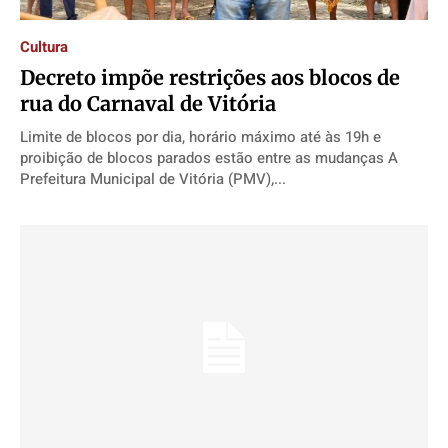
Cidades
Cidades
Cidades
Cidades
Cultura
Direitos
Direitos
Direitos
Direitos
Decreto impõe restrições aos blocos de
Economia
Economia
Economia
Economia
rua do Carnaval de Vitória
Cultura
Cultura
Cultura
Cultura
Limite de blocos por dia, horário máximo até às 19h e
Colunas
Colunas
Colunas
Colunas
proibição de blocos parados estão entre as mudanças A
Caetano Roque
Caetano Roque
Caetano Roque
Caetano Roque
Prefeitura Municipal de Vitória (PMV),...
Gustavo Bastos
Gustavo Bastos
Gustavo Bastos
Gustavo Bastos
Jr Mignone (in memorian)
Jr Mignone (in memorian)
Jr Mignone (in memorian)
Jr Mignone (in memorian)
Wanda Sily
Wanda Sily
Wanda Sily
Wanda Sily
Publicidade Legal
Publicidade Legal
Publicidade Legal
Publicidade Legal
Anuncie
Anuncie
Anuncie
Anuncie
Quem Somos
Quem Somos
Quem Somos
Quem Somos