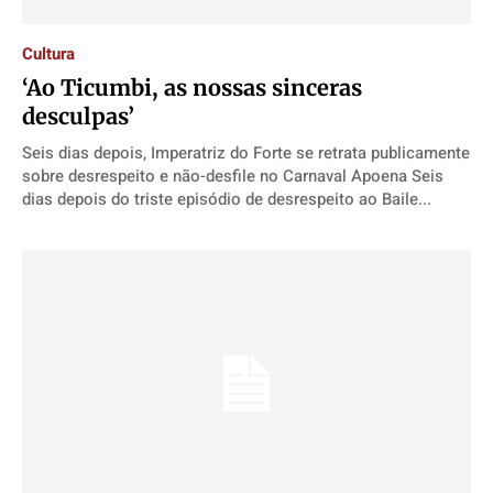
Expediente
Expediente
Expediente
Expediente
Contato
Contato
Contato
Contato
Cultura
Anuncie
Anuncie
Anuncie
Anuncie
‘Ao Ticumbi, as nossas sinceras
desculpas’
Termos de Uso
Termos de Uso
Termos de Uso
Termos de Uso
Seis dias depois, Imperatriz do Forte se retrata publicamente
sobre desrespeito e não-desfile no Carnaval Apoena Seis
Privacidade
Privacidade
Privacidade
Privacidade
dias depois do triste episódio de desrespeito ao Baile...