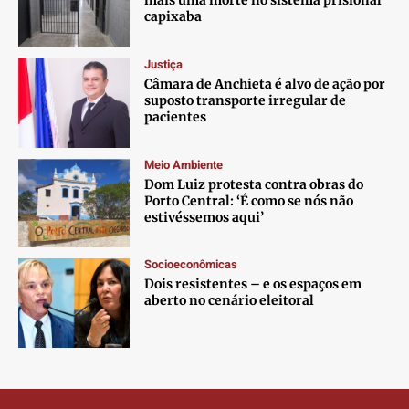
Contato
Contato
Contato
Contato
capixaba
Anuncie
Anuncie
Anuncie
Anuncie
Justiça
Câmara de Anchieta é alvo de ação por
Termos de Uso
Termos de Uso
Termos de Uso
Termos de Uso
suposto transporte irregular de
pacientes
Privacidade
Privacidade
Privacidade
Privacidade
Meio Ambiente
Dom Luiz protesta contra obras do
Porto Central: ‘É como se nós não
estivéssemos aqui’
Socioeconômicas
Dois resistentes – e os espaços em
aberto no cenário eleitoral