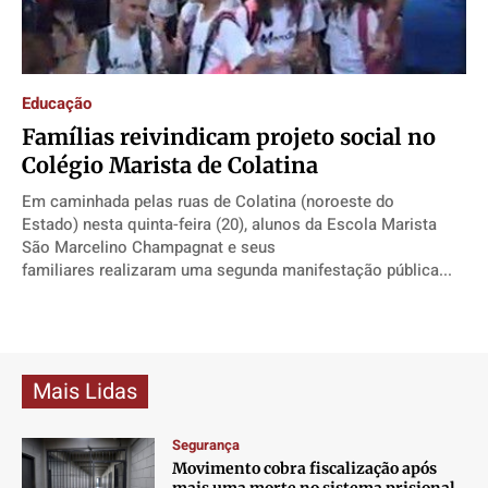
Direitos
Direitos
Direitos
Direitos
Economia
Economia
Economia
Economia
Cultura
Cultura
Cultura
Cultura
Educação
Colunas
Colunas
Colunas
Colunas
Famílias reivindicam projeto social no
Caetano Roque
Caetano Roque
Caetano Roque
Caetano Roque
Colégio Marista de Colatina
Gustavo Bastos
Gustavo Bastos
Gustavo Bastos
Gustavo Bastos
Em caminhada pelas ruas de Colatina (noroeste do
Jr Mignone (in memorian)
Jr Mignone (in memorian)
Jr Mignone (in memorian)
Jr Mignone (in memorian)
Estado) nesta quinta-feira (20), alunos da Escola Marista
São Marcelino Champagnat e seus
Wanda Sily
Wanda Sily
Wanda Sily
Wanda Sily
familiares realizaram uma segunda manifestação pública...
Publicidade Legal
Publicidade Legal
Publicidade Legal
Publicidade Legal
Anuncie
Anuncie
Anuncie
Anuncie
Mais Lidas
Quem Somos
Quem Somos
Quem Somos
Quem Somos
Segurança
Expediente
Expediente
Expediente
Expediente
Movimento cobra fiscalização após
mais uma morte no sistema prisional