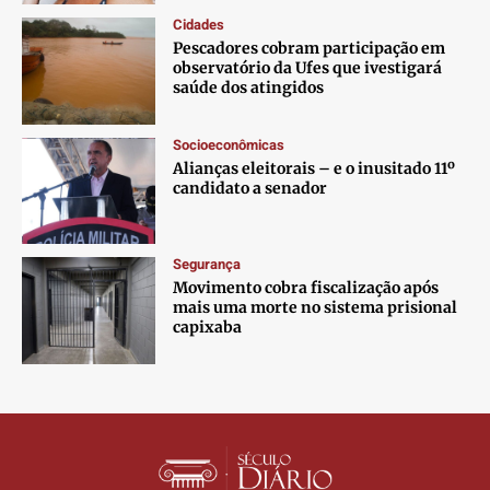
Contato
Contato
Contato
Contato
Cidades
Anuncie
Anuncie
Anuncie
Anuncie
Pescadores cobram participação em
observatório da Ufes que ivestigará
saúde dos atingidos
Termos de Uso
Termos de Uso
Termos de Uso
Termos de Uso
Privacidade
Privacidade
Privacidade
Privacidade
Socioeconômicas
Alianças eleitorais – e o inusitado 11º
candidato a senador
Segurança
Movimento cobra fiscalização após
mais uma morte no sistema prisional
capixaba