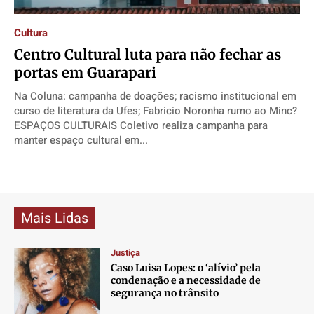
Direitos
Direitos
Direitos
Direitos
Cultura
Economia
Economia
Economia
Economia
Centro Cultural luta para não fechar as
Cultura
Cultura
Cultura
Cultura
portas em Guarapari
Colunas
Colunas
Colunas
Colunas
Na Coluna: campanha de doações; racismo institucional em
Caetano Roque
Caetano Roque
Caetano Roque
Caetano Roque
curso de literatura da Ufes; Fabricio Noronha rumo ao Minc?
Gustavo Bastos
Gustavo Bastos
Gustavo Bastos
Gustavo Bastos
ESPAÇOS CULTURAIS Coletivo realiza campanha para
manter espaço cultural em...
Jr Mignone (in memorian)
Jr Mignone (in memorian)
Jr Mignone (in memorian)
Jr Mignone (in memorian)
Wanda Sily
Wanda Sily
Wanda Sily
Wanda Sily
Publicidade Legal
Publicidade Legal
Publicidade Legal
Publicidade Legal
Mais Lidas
Anuncie
Anuncie
Anuncie
Anuncie
Justiça
Caso Luisa Lopes: o ‘alívio’ pela
Quem Somos
Quem Somos
Quem Somos
Quem Somos
condenação e a necessidade de
segurança no trânsito
Expediente
Expediente
Expediente
Expediente