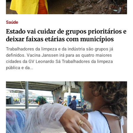
Expediente
Expediente
Expediente
Expediente
Contato
Contato
Contato
Contato
Saúde
Anuncie
Anuncie
Anuncie
Anuncie
Estado vai cuidar de grupos prioritários e
deixar faixas etárias com municípios
Termos de Uso
Termos de Uso
Termos de Uso
Termos de Uso
Trabalhadores da limpeza e da indústria são grupos já
Privacidade
Privacidade
Privacidade
Privacidade
definidos. Vacina Janssen irá para as quatro maiores
cidades da GV Leonardo Sá Trabalhadores da limpeza
pública e da...