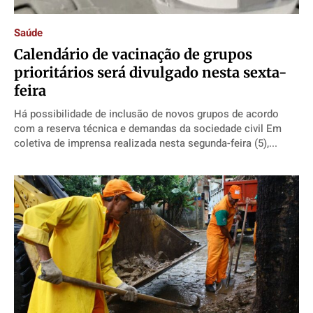
Cidades
Cidades
Cidades
Cidades
Saúde
Direitos
Direitos
Direitos
Direitos
Calendário de vacinação de grupos
Economia
Economia
Economia
Economia
prioritários será divulgado nesta sexta-
Cultura
Cultura
Cultura
Cultura
feira
Colunas
Colunas
Colunas
Colunas
Há possibilidade de inclusão de novos grupos de acordo
com a reserva técnica e demandas da sociedade civil Em
Caetano Roque
Caetano Roque
Caetano Roque
Caetano Roque
coletiva de imprensa realizada nesta segunda-feira (5),...
Gustavo Bastos
Gustavo Bastos
Gustavo Bastos
Gustavo Bastos
Jr Mignone (in memorian)
Jr Mignone (in memorian)
Jr Mignone (in memorian)
Jr Mignone (in memorian)
Wanda Sily
Wanda Sily
Wanda Sily
Wanda Sily
Publicidade Legal
Publicidade Legal
Publicidade Legal
Publicidade Legal
Anuncie
Anuncie
Anuncie
Anuncie
Quem Somos
Quem Somos
Quem Somos
Quem Somos