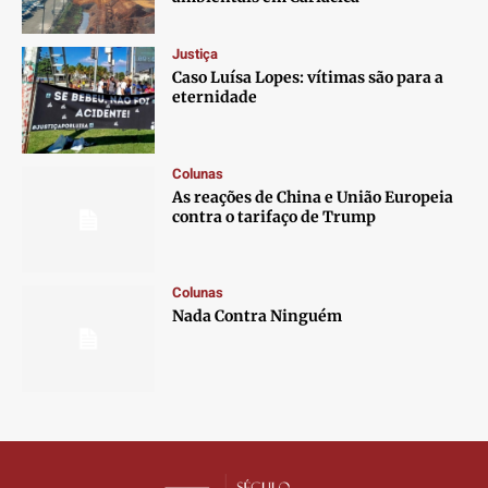
Contato
Contato
Contato
Contato
Anuncie
Anuncie
Anuncie
Anuncie
Justiça
Caso Luísa Lopes: vítimas são para a
eternidade
Termos de Uso
Termos de Uso
Termos de Uso
Termos de Uso
Privacidade
Privacidade
Privacidade
Privacidade
Colunas
As reações de China e União Europeia
contra o tarifaço de Trump
Colunas
Nada Contra Ninguém