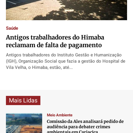
Direitos
Direitos
Direitos
Direitos
Economia
Economia
Economia
Economia
Cultura
Cultura
Cultura
Cultura
Saúde
Colunas
Colunas
Colunas
Colunas
Antigos trabalhadores do Himaba
Caetano Roque
Caetano Roque
Caetano Roque
Caetano Roque
reclamam de falta de pagamento
Gustavo Bastos
Gustavo Bastos
Gustavo Bastos
Gustavo Bastos
Antigos trabalhadores do Instituto Gestão e Humanização
Jr Mignone (in memorian)
Jr Mignone (in memorian)
Jr Mignone (in memorian)
Jr Mignone (in memorian)
(IGH), Organização Social que fazia a gestão do Hospital de
Vila Velha, o Himaba, estão, até...
Wanda Sily
Wanda Sily
Wanda Sily
Wanda Sily
Publicidade Legal
Publicidade Legal
Publicidade Legal
Publicidade Legal
Anuncie
Anuncie
Anuncie
Anuncie
Mais Lidas
Meio Ambiente
Quem Somos
Quem Somos
Quem Somos
Quem Somos
Comissão da Ales analisará pedido de
Expediente
Expediente
Expediente
Expediente
audiência para debater crimes
ambientais em Cariacica