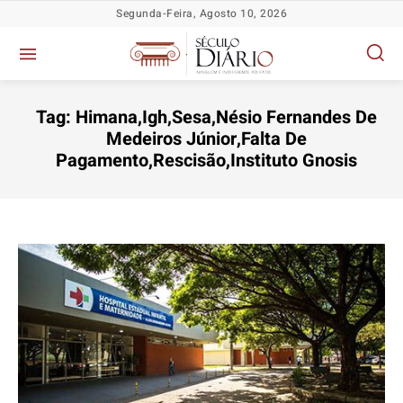
Segunda-Feira, Agosto 10, 2026
Tag:
Himana,Igh,Sesa,Nésio Fernandes De
Medeiros Júnior,Falta De
Pagamento,Rescisão,Instituto Gnosis
Política
Política
Política
Política
Socioeconômicas
Socioeconômicas
Socioeconômicas
Socioeconômicas
TV Século
TV Século
TV Século
TV Século
Justiça
Justiça
Justiça
Justiça
Educação
Educação
Educação
Educação
Segurança
Segurança
Segurança
Segurança
Meio Ambiente
Meio Ambiente
Meio Ambiente
Meio Ambiente
Saúde
Saúde
Saúde
Saúde
Cidades
Cidades
Cidades
Cidades