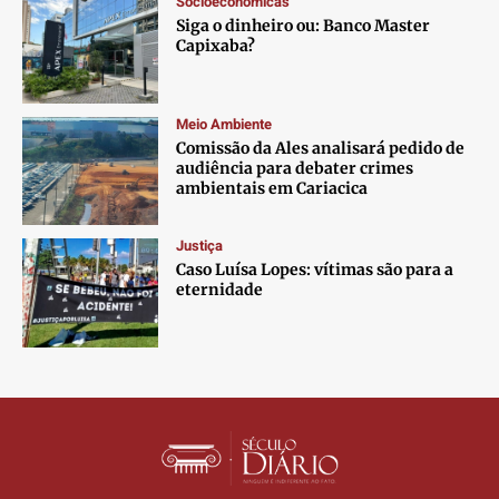
Socioeconômicas
Contato
Contato
Contato
Contato
Siga o dinheiro ou: Banco Master
Anuncie
Anuncie
Anuncie
Anuncie
Capixaba?
Termos de Uso
Termos de Uso
Termos de Uso
Termos de Uso
Meio Ambiente
Privacidade
Privacidade
Privacidade
Privacidade
Comissão da Ales analisará pedido de
audiência para debater crimes
ambientais em Cariacica
Justiça
Caso Luísa Lopes: vítimas são para a
eternidade