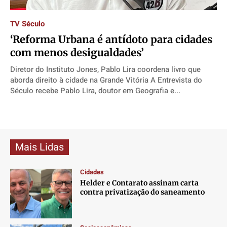
Direitos
Direitos
Direitos
Direitos
TV Século
Economia
Economia
Economia
Economia
‘Reforma Urbana é antídoto para cidades
Cultura
Cultura
Cultura
Cultura
com menos desigualdades’
Colunas
Colunas
Colunas
Colunas
Diretor do Instituto Jones, Pablo Lira coordena livro que
Caetano Roque
Caetano Roque
Caetano Roque
Caetano Roque
aborda direito à cidade na Grande Vitória A Entrevista do
Gustavo Bastos
Gustavo Bastos
Gustavo Bastos
Gustavo Bastos
Século recebe Pablo Lira, doutor em Geografia e...
Jr Mignone (in memorian)
Jr Mignone (in memorian)
Jr Mignone (in memorian)
Jr Mignone (in memorian)
Wanda Sily
Wanda Sily
Wanda Sily
Wanda Sily
Mais Lidas
Publicidade Legal
Publicidade Legal
Publicidade Legal
Publicidade Legal
Anuncie
Anuncie
Anuncie
Anuncie
Cidades
Helder e Contarato assinam carta
contra privatização do saneamento
Quem Somos
Quem Somos
Quem Somos
Quem Somos
Expediente
Expediente
Expediente
Expediente