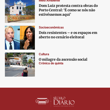
Meio Ambiente
Contato
Contato
Contato
Contato
Dom Luiz protesta contra obras do
Anuncie
Anuncie
Anuncie
Anuncie
Porto Central: ‘É como se nós não
estivéssemos aqui’
Termos de Uso
Termos de Uso
Termos de Uso
Termos de Uso
Socioeconômicas
Privacidade
Privacidade
Privacidade
Privacidade
Dois resistentes – e os espaços em
aberto no cenário eleitoral
Cultura
O milagre da ascensão social
Crônica de quinta