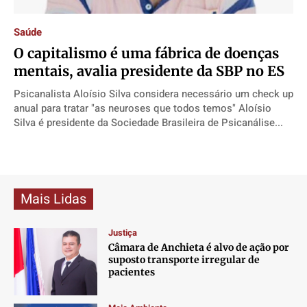
Direitos
Direitos
Direitos
Direitos
Saúde
Economia
Economia
Economia
Economia
O capitalismo é uma fábrica de doenças
Cultura
Cultura
Cultura
Cultura
mentais, avalia presidente da SBP no ES
Colunas
Colunas
Colunas
Colunas
Psicanalista Aloísio Silva considera necessário um check up
Caetano Roque
Caetano Roque
Caetano Roque
Caetano Roque
anual para tratar "as neuroses que todos temos" Aloísio
Gustavo Bastos
Gustavo Bastos
Gustavo Bastos
Gustavo Bastos
Silva é presidente da Sociedade Brasileira de Psicanálise...
Jr Mignone (in memorian)
Jr Mignone (in memorian)
Jr Mignone (in memorian)
Jr Mignone (in memorian)
Wanda Sily
Wanda Sily
Wanda Sily
Wanda Sily
Mais Lidas
Publicidade Legal
Publicidade Legal
Publicidade Legal
Publicidade Legal
Anuncie
Anuncie
Anuncie
Anuncie
Justiça
Câmara de Anchieta é alvo de ação por
suposto transporte irregular de
Quem Somos
Quem Somos
Quem Somos
Quem Somos
pacientes
Expediente
Expediente
Expediente
Expediente