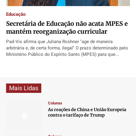
Direitos
Direitos
Direitos
Direitos
Educação
Economia
Economia
Economia
Economia
Secretária de Educação não acata MPES e
Cultura
Cultura
Cultura
Cultura
mantém reorganização curricular
Colunas
Colunas
Colunas
Colunas
Pad-Vix afirma que Juliana Roshner "age de maneira
Caetano Roque
Caetano Roque
Caetano Roque
Caetano Roque
arbitrária e, de certa forma, ilegal" O prazo determinado pelo
Gustavo Bastos
Gustavo Bastos
Gustavo Bastos
Gustavo Bastos
Ministério Público do Espírito Santo (MPES) para que...
Jr Mignone (in memorian)
Jr Mignone (in memorian)
Jr Mignone (in memorian)
Jr Mignone (in memorian)
Wanda Sily
Wanda Sily
Wanda Sily
Wanda Sily
Mais Lidas
Publicidade Legal
Publicidade Legal
Publicidade Legal
Publicidade Legal
Anuncie
Anuncie
Anuncie
Anuncie
Colunas
As reações de China e União Europeia
contra o tarifaço de Trump
Quem Somos
Quem Somos
Quem Somos
Quem Somos
Expediente
Expediente
Expediente
Expediente