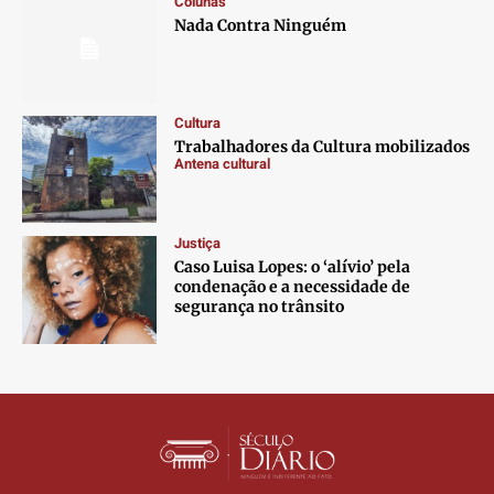
Colunas
Contato
Contato
Contato
Contato
Nada Contra Ninguém
Anuncie
Anuncie
Anuncie
Anuncie
Termos de Uso
Termos de Uso
Termos de Uso
Termos de Uso
Cultura
Privacidade
Privacidade
Privacidade
Privacidade
Trabalhadores da Cultura mobilizados
Antena cultural
Justiça
Caso Luisa Lopes: o ‘alívio’ pela
condenação e a necessidade de
segurança no trânsito