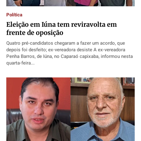
Direitos
Direitos
Direitos
Direitos
Política
Economia
Economia
Economia
Economia
Eleição em Iúna tem reviravolta em
Cultura
Cultura
Cultura
Cultura
frente de oposição
Colunas
Colunas
Colunas
Colunas
Quatro pré-candidatos chegaram a fazer um acordo, que
Caetano Roque
Caetano Roque
Caetano Roque
Caetano Roque
depois foi desfeito; ex-vereadora desiste A ex-vereadora
Penha Barros, de Iúna, no Caparaó capixaba, informou nesta
Gustavo Bastos
Gustavo Bastos
Gustavo Bastos
Gustavo Bastos
quarta-feira...
Jr Mignone (in memorian)
Jr Mignone (in memorian)
Jr Mignone (in memorian)
Jr Mignone (in memorian)
Wanda Sily
Wanda Sily
Wanda Sily
Wanda Sily
Publicidade Legal
Publicidade Legal
Publicidade Legal
Publicidade Legal
Anuncie
Anuncie
Anuncie
Anuncie
Quem Somos
Quem Somos
Quem Somos
Quem Somos
Expediente
Expediente
Expediente
Expediente