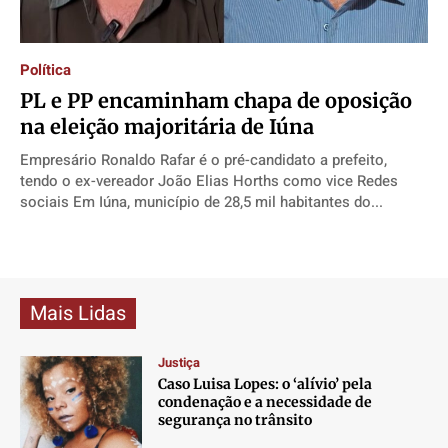
Contato
Contato
Contato
Contato
Anuncie
Anuncie
Anuncie
Anuncie
Política
PL e PP encaminham chapa de oposição
Termos de Uso
Termos de Uso
Termos de Uso
Termos de Uso
na eleição majoritária de Iúna
Privacidade
Privacidade
Privacidade
Privacidade
Empresário Ronaldo Rafar é o pré-candidato a prefeito,
tendo o ex-vereador João Elias Horths como vice Redes
sociais Em Iúna, município de 28,5 mil habitantes do...
Mais Lidas
Justiça
Caso Luisa Lopes: o ‘alívio’ pela
condenação e a necessidade de
segurança no trânsito