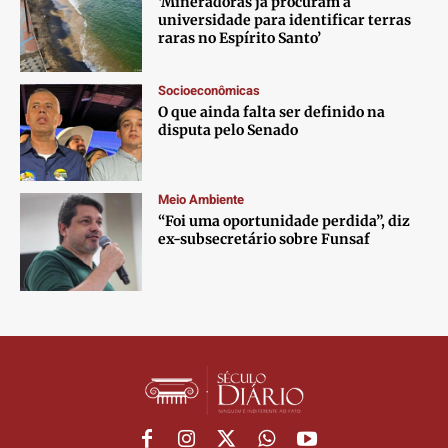
‘Mineradoras já procuram a
universidade para identificar terras
Anuncie
Anuncie
Anuncie
Anuncie
raras no Espírito Santo’
Socioeconômicas
Termos de Uso
Termos de Uso
Termos de Uso
Termos de Uso
O que ainda falta ser definido na
Privacidade
Privacidade
Privacidade
Privacidade
disputa pelo Senado
Meio Ambiente
“Foi uma oportunidade perdida”, diz
ex-subsecretário sobre Funsaf