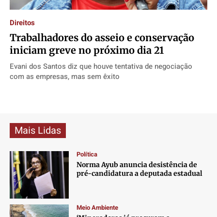
Direitos
Direitos
Direitos
Direitos
Direitos
Economia
Economia
Economia
Economia
Trabalhadores do asseio e conservação
Cultura
Cultura
Cultura
Cultura
iniciam greve no próximo dia 21
Colunas
Colunas
Colunas
Colunas
Evani dos Santos diz que houve tentativa de negociação
Caetano Roque
Caetano Roque
Caetano Roque
Caetano Roque
com as empresas, mas sem êxito
Gustavo Bastos
Gustavo Bastos
Gustavo Bastos
Gustavo Bastos
Jr Mignone (in memorian)
Jr Mignone (in memorian)
Jr Mignone (in memorian)
Jr Mignone (in memorian)
Wanda Sily
Wanda Sily
Wanda Sily
Wanda Sily
Mais Lidas
Publicidade Legal
Publicidade Legal
Publicidade Legal
Publicidade Legal
Política
Anuncie
Anuncie
Anuncie
Anuncie
Norma Ayub anuncia desistência de
pré-candidatura a deputada estadual
Quem Somos
Quem Somos
Quem Somos
Quem Somos
Expediente
Expediente
Expediente
Expediente
Meio Ambiente
Contato
Contato
Contato
Contato