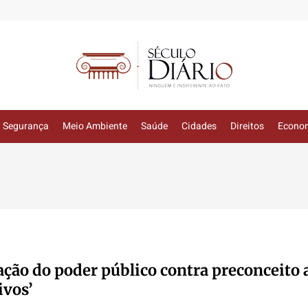
Segurança
Meio Ambiente
Saúde
Cidades
Direitos
Econo
uação do poder público contra preconceito 
ivos’