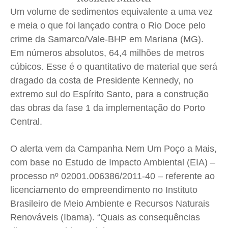
Anuncie
Anuncie
Anuncie
Anuncie
Um volume de sedimentos equivalente a uma vez
e meia o que foi lançado contra o Rio Doce pelo
Quem Somos
Quem Somos
Quem Somos
Quem Somos
crime da Samarco/Vale-BHP em Mariana (MG).
Expediente
Expediente
Expediente
Expediente
Em números absolutos, 64,4 milhões de metros
Contato
Contato
Contato
Contato
cúbicos. Esse é o quantitativo de material que será
dragado da costa de Presidente Kennedy, no
Anuncie
Anuncie
Anuncie
Anuncie
extremo sul do Espírito Santo, para a construção
das obras da fase 1 da implementação do Porto
Termos de Uso
Termos de Uso
Termos de Uso
Termos de Uso
Central.
Privacidade
Privacidade
Privacidade
Privacidade
O alerta vem da Campanha Nem Um Poço a Mais,
com base no Estudo de Impacto Ambiental (EIA) –
processo nº 02001.006386/2011-40 – referente ao
licenciamento do empreendimento no Instituto
Brasileiro de Meio Ambiente e Recursos Naturais
Renováveis (Ibama). “Quais as consequências