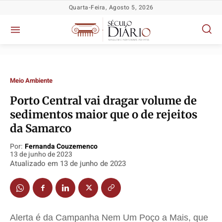
Quarta-Feira, Agosto 5, 2026
Meio Ambiente
Porto Central vai dragar volume de
sedimentos maior que o de rejeitos
da Samarco
Por:
Fernanda Couzemenco
13 de junho de 2023
Política
Política
Política
Política
Atualizado em
13 de junho de 2023
Socioeconômicas
Socioeconômicas
Socioeconômicas
Socioeconômicas
TV Século
TV Século
TV Século
TV Século
Justiça
Justiça
Justiça
Justiça
Alerta é da Campanha Nem Um Poço a Mais, que
Educação
Educação
Educação
Educação