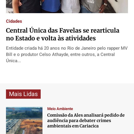
Direitos
Direitos
Direitos
Direitos
Economia
Economia
Economia
Economia
Cidades
Cultura
Cultura
Cultura
Cultura
Central Única das Favelas se rearticula
Colunas
Colunas
Colunas
Colunas
no Estado e volta às atividades
Caetano Roque
Caetano Roque
Caetano Roque
Caetano Roque
Entidade criada há 20 anos no Rio de Janeiro pelo rapper MV
Gustavo Bastos
Gustavo Bastos
Gustavo Bastos
Gustavo Bastos
Bill e o produtor Celso Athayde, entre outros, a Central
Única...
Jr Mignone (in memorian)
Jr Mignone (in memorian)
Jr Mignone (in memorian)
Jr Mignone (in memorian)
Wanda Sily
Wanda Sily
Wanda Sily
Wanda Sily
Publicidade Legal
Publicidade Legal
Publicidade Legal
Publicidade Legal
Mais Lidas
Anuncie
Anuncie
Anuncie
Anuncie
Meio Ambiente
Comissão da Ales analisará pedido de
Quem Somos
Quem Somos
Quem Somos
Quem Somos
audiência para debater crimes
Expediente
Expediente
Expediente
Expediente
ambientais em Cariacica