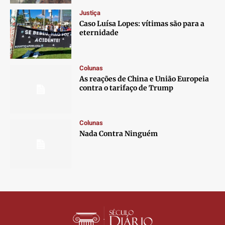
Contato
Contato
Contato
Contato
Justiça
Anuncie
Anuncie
Anuncie
Anuncie
Caso Luísa Lopes: vítimas são para a
eternidade
Termos de Uso
Termos de Uso
Termos de Uso
Termos de Uso
Privacidade
Privacidade
Privacidade
Privacidade
Colunas
As reações de China e União Europeia
contra o tarifaço de Trump
Colunas
Nada Contra Ninguém