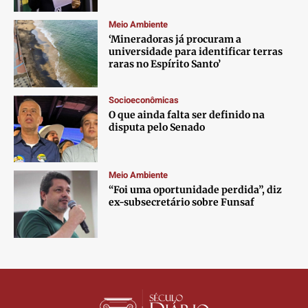
Contato
Contato
Contato
Contato
Anuncie
Anuncie
Anuncie
Anuncie
Meio Ambiente
‘Mineradoras já procuram a
universidade para identificar terras
raras no Espírito Santo’
Termos de Uso
Termos de Uso
Termos de Uso
Termos de Uso
Privacidade
Privacidade
Privacidade
Privacidade
Socioeconômicas
O que ainda falta ser definido na
disputa pelo Senado
Meio Ambiente
“Foi uma oportunidade perdida”, diz
ex-subsecretário sobre Funsaf