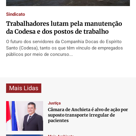
Direitos
Direitos
Direitos
Direitos
Sindicato
Economia
Economia
Economia
Economia
Trabalhadores lutam pela manutenção
Cultura
Cultura
Cultura
Cultura
da Codesa e dos postos de trabalho
Colunas
Colunas
Colunas
Colunas
O futuro dos servidores da Companhia Docas do Espírito
Caetano Roque
Caetano Roque
Caetano Roque
Caetano Roque
Santo (Codesa), tanto os que têm vínculo de empregados
Gustavo Bastos
Gustavo Bastos
Gustavo Bastos
Gustavo Bastos
públicos por meio de concurso...
Jr Mignone (in memorian)
Jr Mignone (in memorian)
Jr Mignone (in memorian)
Jr Mignone (in memorian)
Wanda Sily
Wanda Sily
Wanda Sily
Wanda Sily
Mais Lidas
Publicidade Legal
Publicidade Legal
Publicidade Legal
Publicidade Legal
Anuncie
Anuncie
Anuncie
Anuncie
Justiça
Câmara de Anchieta é alvo de ação por
suposto transporte irregular de
Quem Somos
Quem Somos
Quem Somos
Quem Somos
pacientes
Expediente
Expediente
Expediente
Expediente