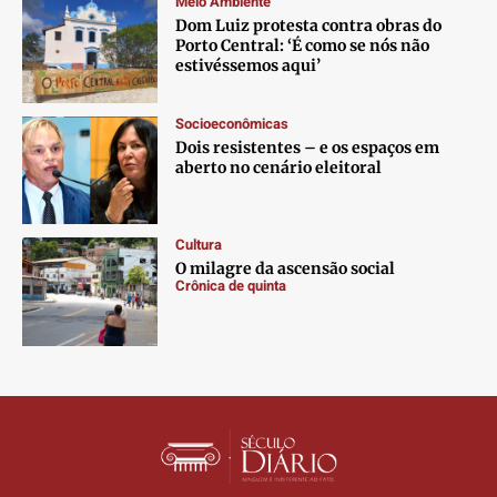
Meio Ambiente
Contato
Contato
Contato
Contato
Dom Luiz protesta contra obras do
Anuncie
Anuncie
Anuncie
Anuncie
Porto Central: ‘É como se nós não
estivéssemos aqui’
Termos de Uso
Termos de Uso
Termos de Uso
Termos de Uso
Socioeconômicas
Privacidade
Privacidade
Privacidade
Privacidade
Dois resistentes – e os espaços em
aberto no cenário eleitoral
Cultura
O milagre da ascensão social
Crônica de quinta