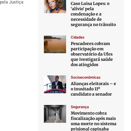
pela Justiça
Caso Luisa Lopes: o
‘alívio’ pela
condenação e a
necessidade de
segurança no trânsito
Cidades
Pescadores cobram
participação em
observatório da Ufes
que ivestigará saúde
dos atingidos
Socioeconômicas
Alianças eleitorais – e
o inusitado 11º
candidato a senador
Segurança
Movimento cobra
fiscalização após mais
uma morte no sistema
prisional capixaba