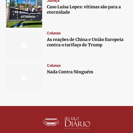
Justiça
Contato
Contato
Contato
Contato
Caso Luísa Lopes: vítimas são para a
Anuncie
Anuncie
Anuncie
Anuncie
eternidade
Termos de Uso
Termos de Uso
Termos de Uso
Termos de Uso
Colunas
Privacidade
Privacidade
Privacidade
Privacidade
As reações de China e União Europeia
contra o tarifaço de Trump
Colunas
Nada Contra Ninguém