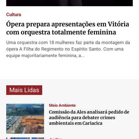
Direitos
Direitos
Direitos
Direitos
Cultura
Economia
Economia
Economia
Economia
Ópera prepara apresentações em Vitória
Cultura
Cultura
Cultura
Cultura
com orquestra totalmente feminina
Colunas
Colunas
Colunas
Colunas
Uma orquestra com 18 mulheres faz parte da montagem da
Caetano Roque
Caetano Roque
Caetano Roque
Caetano Roque
ópera A Filha do Regimento no Espírito Santo. Com uma
Gustavo Bastos
Gustavo Bastos
Gustavo Bastos
Gustavo Bastos
equipe majoritariamente feminina, a...
Jr Mignone (in memorian)
Jr Mignone (in memorian)
Jr Mignone (in memorian)
Jr Mignone (in memorian)
Wanda Sily
Wanda Sily
Wanda Sily
Wanda Sily
Mais Lidas
Publicidade Legal
Publicidade Legal
Publicidade Legal
Publicidade Legal
Anuncie
Anuncie
Anuncie
Anuncie
Meio Ambiente
Comissão da Ales analisará pedido de
audiência para debater crimes
Quem Somos
Quem Somos
Quem Somos
Quem Somos
ambientais em Cariacica
Expediente
Expediente
Expediente
Expediente