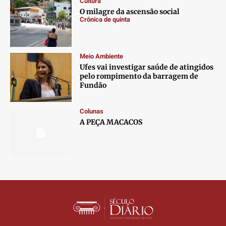
Cultura
Contato
Contato
Contato
Contato
O milagre da ascensão social
Anuncie
Anuncie
Anuncie
Anuncie
Crônica de quinta
Termos de Uso
Termos de Uso
Termos de Uso
Termos de Uso
Meio Ambiente
Privacidade
Privacidade
Privacidade
Privacidade
Ufes vai investigar saúde de atingidos
pelo rompimento da barragem de
Fundão
Colunas
A PEÇA MACACOS