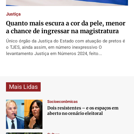
Direitos
Direitos
Direitos
Direitos
Justiça
Economia
Economia
Economia
Economia
Quanto mais escura a cor da pele, menor
Cultura
Cultura
Cultura
Cultura
a chance de ingressar na magistratura
Colunas
Colunas
Colunas
Colunas
Único órgão da Justiça do Estado com atuação de pretos é
Caetano Roque
Caetano Roque
Caetano Roque
Caetano Roque
o TJES, ainda assim, em número inexpressivo O
Gustavo Bastos
Gustavo Bastos
Gustavo Bastos
Gustavo Bastos
levantamento Justiça em Números 2024, feito...
Jr Mignone (in memorian)
Jr Mignone (in memorian)
Jr Mignone (in memorian)
Jr Mignone (in memorian)
Wanda Sily
Wanda Sily
Wanda Sily
Wanda Sily
Mais Lidas
Publicidade Legal
Publicidade Legal
Publicidade Legal
Publicidade Legal
Anuncie
Anuncie
Anuncie
Anuncie
Socioeconômicas
Dois resistentes – e os espaços em
aberto no cenário eleitoral
Quem Somos
Quem Somos
Quem Somos
Quem Somos
Expediente
Expediente
Expediente
Expediente