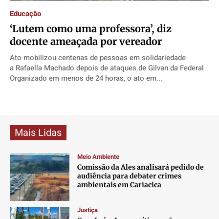
Contato
Contato
Contato
Contato
Educação
Anuncie
Anuncie
Anuncie
Anuncie
‘Lutem como uma professora’, diz
docente ameaçada por vereador
Termos de Uso
Termos de Uso
Termos de Uso
Termos de Uso
Ato mobilizou centenas de pessoas em solidariedade
a Rafaella Machado depois de ataques de Gilvan da Federal
Privacidade
Privacidade
Privacidade
Privacidade
Organizado em menos de 24 horas, o ato em...
Mais Lidas
Meio Ambiente
Comissão da Ales analisará pedido de
audiência para debater crimes
ambientais em Cariacica
Justiça