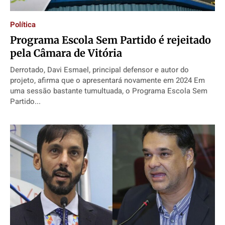
Anuncie
Anuncie
Anuncie
Anuncie
Política
Quem Somos
Quem Somos
Quem Somos
Quem Somos
Programa Escola Sem Partido é rejeitado
Expediente
Expediente
Expediente
Expediente
pela Câmara de Vitória
Contato
Contato
Contato
Contato
Derrotado, Davi Esmael, principal defensor e autor do
projeto, afirma que o apresentará novamente em 2024 Em
Anuncie
Anuncie
Anuncie
Anuncie
uma sessão bastante tumultuada, o Programa Escola Sem
Partido...
Termos de Uso
Termos de Uso
Termos de Uso
Termos de Uso
Privacidade
Privacidade
Privacidade
Privacidade