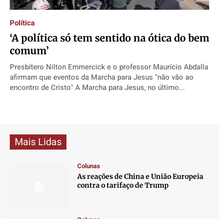
Direitos
Direitos
Direitos
Direitos
Política
Economia
Economia
Economia
Economia
‘A política só tem sentido na ótica do bem
Cultura
Cultura
Cultura
Cultura
comum’
Colunas
Colunas
Colunas
Colunas
Presbítero Nilton Emmercick e o professor Maurício Abdalla
Caetano Roque
Caetano Roque
Caetano Roque
Caetano Roque
afirmam que eventos da Marcha para Jesus "não vão ao
Gustavo Bastos
Gustavo Bastos
Gustavo Bastos
Gustavo Bastos
encontro de Cristo" A Marcha para Jesus, no último...
Jr Mignone (in memorian)
Jr Mignone (in memorian)
Jr Mignone (in memorian)
Jr Mignone (in memorian)
Wanda Sily
Wanda Sily
Wanda Sily
Wanda Sily
Mais Lidas
Publicidade Legal
Publicidade Legal
Publicidade Legal
Publicidade Legal
Anuncie
Anuncie
Anuncie
Anuncie
Colunas
As reações de China e União Europeia
contra o tarifaço de Trump
Quem Somos
Quem Somos
Quem Somos
Quem Somos
Expediente
Expediente
Expediente
Expediente