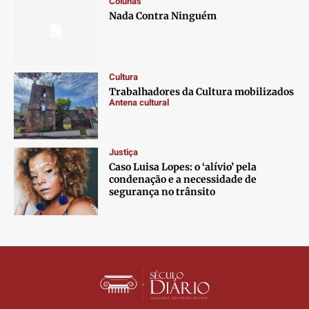
Colunas
Contato
Contato
Contato
Contato
Nada Contra Ninguém
Anuncie
Anuncie
Anuncie
Anuncie
Termos de Uso
Termos de Uso
Termos de Uso
Termos de Uso
Cultura
Privacidade
Privacidade
Privacidade
Privacidade
Trabalhadores da Cultura mobilizados
Antena cultural
Justiça
Caso Luisa Lopes: o ‘alívio’ pela
condenação e a necessidade de
segurança no trânsito