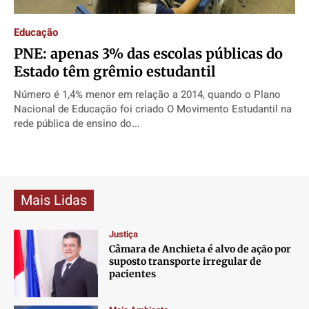
Direitos
Direitos
Direitos
Direitos
Educação
Economia
Economia
Economia
Economia
PNE: apenas 3% das escolas públicas do
Cultura
Cultura
Cultura
Cultura
Estado têm grêmio estudantil
Colunas
Colunas
Colunas
Colunas
Número é 1,4% menor em relação a 2014, quando o Plano
Caetano Roque
Caetano Roque
Caetano Roque
Caetano Roque
Nacional de Educação foi criado O Movimento Estudantil na
Gustavo Bastos
Gustavo Bastos
Gustavo Bastos
Gustavo Bastos
rede pública de ensino do...
Jr Mignone (in memorian)
Jr Mignone (in memorian)
Jr Mignone (in memorian)
Jr Mignone (in memorian)
Wanda Sily
Wanda Sily
Wanda Sily
Wanda Sily
Mais Lidas
Publicidade Legal
Publicidade Legal
Publicidade Legal
Publicidade Legal
Anuncie
Anuncie
Anuncie
Anuncie
Justiça
Câmara de Anchieta é alvo de ação por
suposto transporte irregular de
Quem Somos
Quem Somos
Quem Somos
Quem Somos
pacientes
Expediente
Expediente
Expediente
Expediente