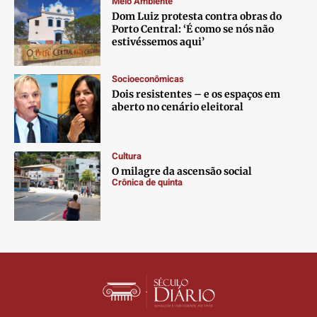
Meio Ambiente
Contato
Contato
Contato
Contato
Dom Luiz protesta contra obras do
Anuncie
Anuncie
Anuncie
Anuncie
Porto Central: ‘É como se nós não
estivéssemos aqui’
Termos de Uso
Termos de Uso
Termos de Uso
Termos de Uso
Socioeconômicas
Privacidade
Privacidade
Privacidade
Privacidade
Dois resistentes – e os espaços em
aberto no cenário eleitoral
Cultura
O milagre da ascensão social
Crônica de quinta