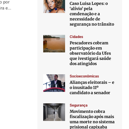
o por
Caso Luisa Lopes: o
a e...
‘alívio’ pela
condenação e a
necessidade de
segurança no trânsito
Cidades
Pescadores cobram
participação em
observatório da Ufes
que ivestigará saúde
dos atingidos
Socioeconômicas
Alianças eleitorais – e
o inusitado 11º
candidato a senador
Segurança
Movimento cobra
fiscalização após mais
uma morte no sistema
prisional capixaba