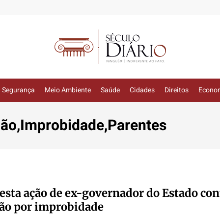
Segurança
Meio Ambiente
Saúde
Cidades
Direitos
Econo
ão,Improbidade,Parentes
sta ação de ex-governador do Estado con
ão por improbidade