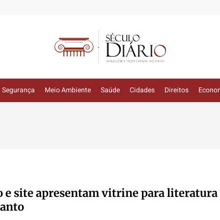
Segurança
Meio Ambiente
Saúde
Cidades
Direitos
Econo
o e site apresentam vitrine para literatura
Santo