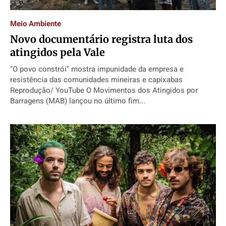
Direitos
Direitos
Direitos
Direitos
Meio Ambiente
Economia
Economia
Economia
Economia
Novo documentário registra luta dos
Cultura
Cultura
Cultura
Cultura
atingidos pela Vale
Colunas
Colunas
Colunas
Colunas
"O povo constrói" mostra impunidade da empresa e
Caetano Roque
Caetano Roque
Caetano Roque
Caetano Roque
resistência das comunidades mineiras e capixabas
Reprodução/ YouTube O Movimentos dos Atingidos por
Gustavo Bastos
Gustavo Bastos
Gustavo Bastos
Gustavo Bastos
Barragens (MAB) lançou no último fim...
Jr Mignone (in memorian)
Jr Mignone (in memorian)
Jr Mignone (in memorian)
Jr Mignone (in memorian)
Wanda Sily
Wanda Sily
Wanda Sily
Wanda Sily
Publicidade Legal
Publicidade Legal
Publicidade Legal
Publicidade Legal
Anuncie
Anuncie
Anuncie
Anuncie
Quem Somos
Quem Somos
Quem Somos
Quem Somos
Expediente
Expediente
Expediente
Expediente