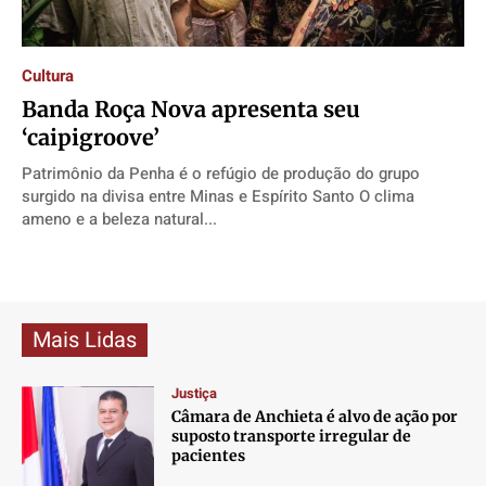
Contato
Contato
Contato
Contato
Anuncie
Anuncie
Anuncie
Anuncie
Cultura
Banda Roça Nova apresenta seu
Termos de Uso
Termos de Uso
Termos de Uso
Termos de Uso
‘caipigroove’
Privacidade
Privacidade
Privacidade
Privacidade
Patrimônio da Penha é o refúgio de produção do grupo
surgido na divisa entre Minas e Espírito Santo O clima
ameno e a beleza natural...
Mais Lidas
Justiça
Câmara de Anchieta é alvo de ação por
suposto transporte irregular de
pacientes