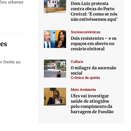
ções urbanas
Dom Luiz protesta
contra obras do Porto
Central: ‘É como se nós
não estivéssemos aqui’
Socioeconômicas
Dois resistentes – e os
es
espaços em aberto no
cenário eleitoral
m frente ao
Cultura
O milagre da ascensão
social
Crônica de quinta
Meio Ambiente
Ufes vai investigar
saúde de atingidos
pelo rompimento da
barragem de Fundão