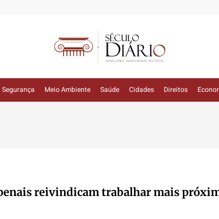
Segurança
Meio Ambiente
Saúde
Cidades
Direitos
Econo
 penais reivindicam trabalhar mais próxi