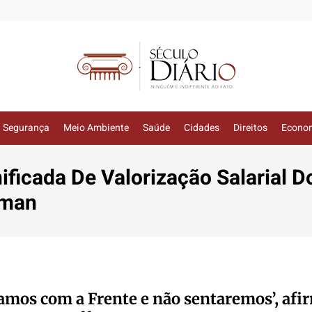
Segurança
Meio Ambiente
Saúde
Cidades
Direitos
Econo
ificada De Valorização Salarial Do
fman
amos com a Frente e não sentaremos’, afi