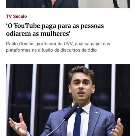
Quem Somos
Quem Somos
Quem Somos
Quem Somos
Expediente
Expediente
Expediente
Expediente
TV Século
Contato
Contato
Contato
Contato
‘O YouTube paga para as pessoas
Anuncie
Anuncie
Anuncie
Anuncie
odiarem as mulheres’
Pablo Ornelas, professor da UVV, analisa papel das
plataformas na difusão de discursos de ódio
Termos de Uso
Termos de Uso
Termos de Uso
Termos de Uso
Privacidade
Privacidade
Privacidade
Privacidade